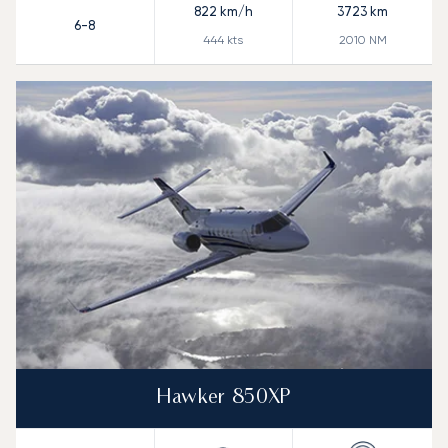
822
km/h
3723
km
6-8
444
kts
2010
NM
Hawker 850XP