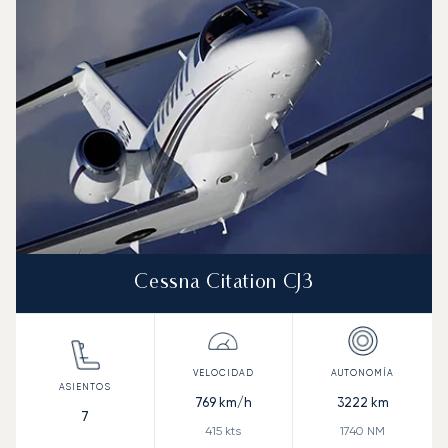
Velocidad (km/h)
Velocidad (nudos)
Autonomía (km
Autonomía (NM)
Cessna Citation CJ3
769
km/h
3222
km
7
415
kts
1740
NM