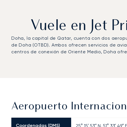
Vuele en Jet P
Doha, la capital de Qatar, cuenta con dos aeropu
de Doha (OTBD). Ambos ofrecen servicios de aviac
centros de conexión de Oriente Medio, Doha ofrec
Aeropuerto Internacion
Coordenadas (DMS)
25° 15′ 53″ N, 51° 33′ 49″ 