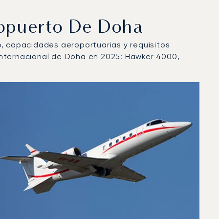
ropuerto De Doha
lo, capacidades aeroportuarias y requisitos
Internacional de Doha en 2025: Hawker 4000,
o en 2025