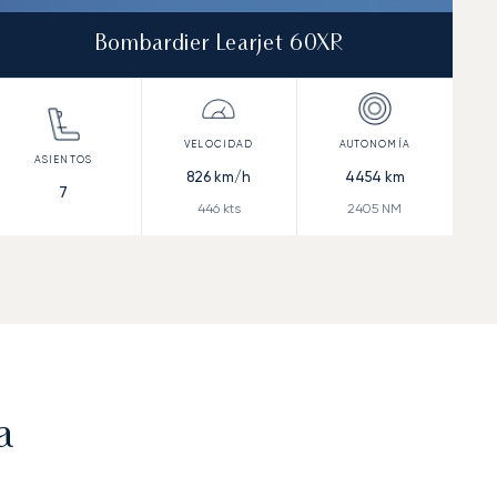
Bombardier Learjet 60XR
826
km/h
4454
km
7
446
kts
2405
NM
a