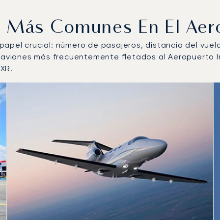
os Más Comunes En El Ae
n papel crucial: número de pasajeros, distancia del vue
de aviones más frecuentemente fletados al Aeropuerto 
XR.
 aeronave más operados por número de movimientos de vuel
s
(km)