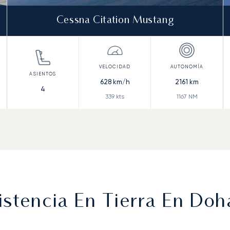
Cessna Citation Mustang
628
km/h
2161
km
4
339
kts
1167
NM
stencia En Tierra En Doh