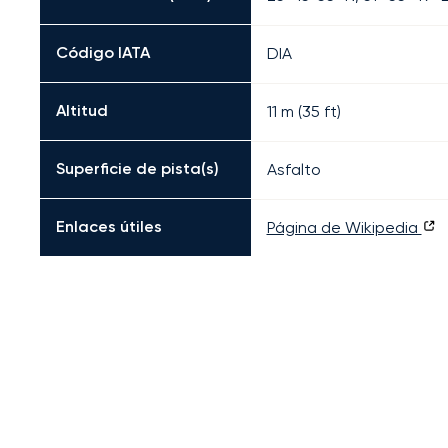
Código IATA
DIA
Altitud
11 m (35 ft)
Superficie de pista(s)
Asfalto
Enlaces útiles
Página de Wikipedia