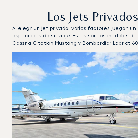
Los Jets Privad
Al elegir un jet privado, varios factores juegan u
específicos de su viaje. Estos son los modelos 
Cessna Citation Mustang y Bombardier Learjet 60
Aeropuerto Internacional de Doha : Los 3 modelos de
Foto de la aeronave
Modelo de aeronave
Asiento
Velocidad (km/h)
Velocidad (nudos)
Autonomía 
Autonomía (NM)