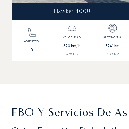
Hawker 4000
870
km/h
5741
km
8
470
kts
3100
NM
FBO Y Servicios De Asi