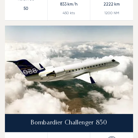
833
km/h
2222
km
50
450
kts
1200
NM
Bombardier Challenger 850