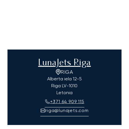
LunaJets Riga
RIGA
Alberta iela 12-5
Riga
LV-1010
Letonia
+371 64 909 115
riga@lunajets.com