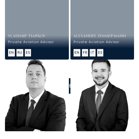
VLADIMIR TSARKOV
ALEXANDRE ZIMMERMANN
Private Aviation Advisor
Private Aviation Advisor
EN
RU
ES
EN
FR
IT
ES
LLÁMENOS