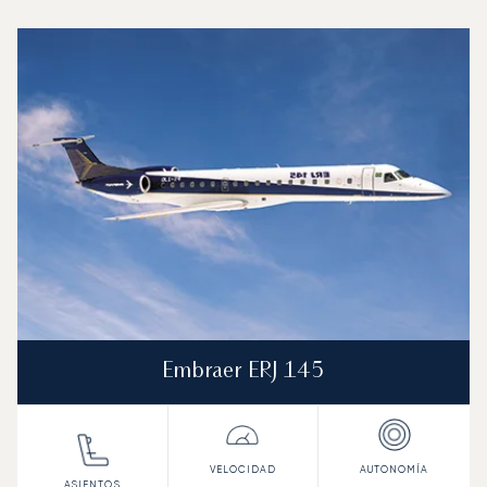
Aeropuerto Internacional de Volgogrado : Los 3 modelos
Foto de la aeronave
Modelo de aeronave
Asientos
Velocidad (km/h)
Velocidad (nudos)
Autonomía (km
Autonomía (NM)
Embraer ERJ 145