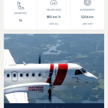
850
km/h
5206
km
14
459
kts
2811
NM