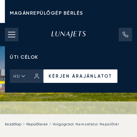
MAGÁNREPÜLŐGÉP BÉRLÉS
CHARTER ÁRAK
MAGÁNREPÜLŐGÉPEK
ÚTI CÉLOK
KÉRJEN ÁRAJÁNLATOT
HU
Kezdőlap
Repülőterek
Volgográdi Nemzetközi Repülőtér