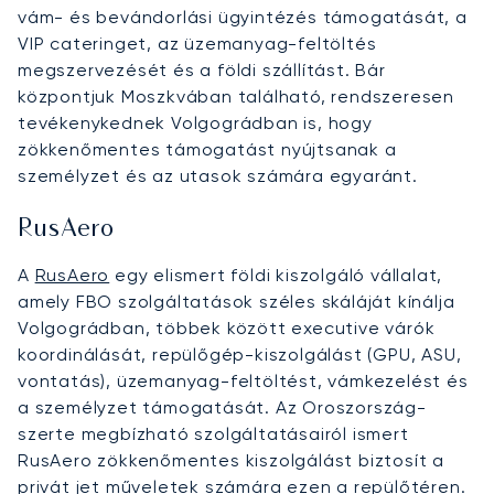
vám- és bevándorlási ügyintézés támogatását, a
VIP cateringet, az üzemanyag-feltöltés
megszervezését és a földi szállítást. Bár
központjuk Moszkvában található, rendszeresen
tevékenykednek Volgográdban is, hogy
zökkenőmentes támogatást nyújtsanak a
személyzet és az utasok számára egyaránt.
RusAero
A
RusAero
egy elismert földi kiszolgáló vállalat,
amely FBO szolgáltatások széles skáláját kínálja
Volgográdban, többek között executive várók
koordinálását, repülőgép-kiszolgálást (GPU, ASU,
vontatás), üzemanyag-feltöltést, vámkezelést és
a személyzet támogatását. Az Oroszország-
szerte megbízható szolgáltatásairól ismert
RusAero zökkenőmentes kiszolgálást biztosít a
privát jet műveletek számára ezen a repülőtéren.