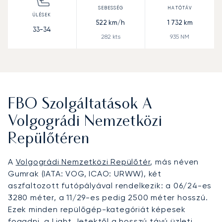
522
km/h
1 732
km
33-34
282
kts
935
NM
FBO Szolgáltatások A
Volgográdi Nemzetközi
Repülőtéren
A
Volgográdi Nemzetközi Repülőtér
, más néven
Gumrak (IATA: VOG, ICAO: URWW), két
aszfaltozott futópályával rendelkezik: a 06/24-es
3280 méter, a 11/29-es pedig 2500 méter hosszú.
Ezek minden repülőgép-kategóriát képesek
fogadni, a Light Jetektől a hosszú távú üzleti