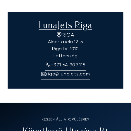
LunaJets Riga
RIGA
Alberta iela 12-5
Riga
LV-1010
Lettország
+371 64 909 115
riga@lunajets.com
KÉSZEN ÁLL A REPÜLÉSRE?