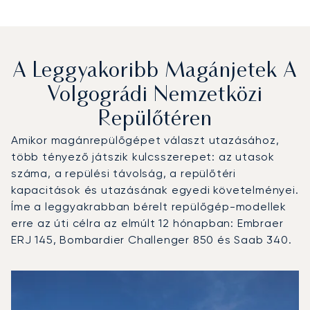
A Leggyakoribb Magánjetek A
Volgográdi Nemzetközi
Repülőtéren
Amikor magánrepülőgépet választ utazásához,
több tényező játszik kulcsszerepet: az utasok
száma, a repülési távolság, a repülőtéri
kapacitások és utazásának egyedi követelményei.
Íme a leggyakrabban bérelt repülőgép-modellek
erre az úti célra az elmúlt 12 hónapban: Embraer
ERJ 145, Bombardier Challenger 850 és Saab 340.
Volgográdi Nemzetközi Repülőtér : A 3 legtöbbet repült 
Repülőgép fotója
Repülőgép-típus
Ülőhelyek
Sebesség (km/h)
Sebesség (csomó)
Hatótávolság (km)