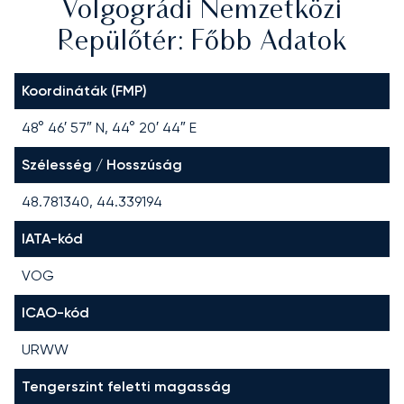
Volgográdi Nemzetközi
Repülőtér: Főbb Adatok
Koordináták (FMP)
48° 46′ 57″ N, 44° 20′ 44″ E
Szélesség / Hosszúság
48.781340, 44.339194
IATA-kód
VOG
ICAO-kód
URWW
Tengerszint feletti magasság