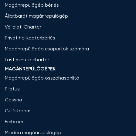
Magánrepülőgép bérlés
Állatbarát magánrepülőgép
Vállalati Charter
Privát helikopterbérlés
Magánrepülőgép csoportok számára
Last minute charter
MAGÁNREPÜLŐGÉPEK
Magánrepülőgép összehasonlító
Pilatus
Cessna
Gulfstream
Embraer
Minden magánrepülőgép