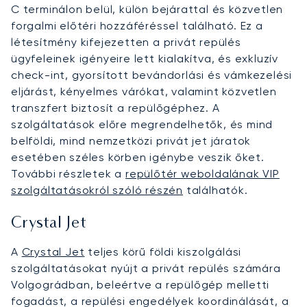
C terminálon belül, külön bejárattal és közvetlen
forgalmi előtéri hozzáféréssel található. Ez a
létesítmény kifejezetten a privát repülés
ügyfeleinek igényeire lett kialakítva, és exkluzív
check-int, gyorsított bevándorlási és vámkezelési
eljárást, kényelmes várókat, valamint közvetlen
transzfert biztosít a repülőgéphez. A
szolgáltatások előre megrendelhetők, és mind
belföldi, mind nemzetközi privát jet járatok
esetében széles körben igénybe veszik őket.
További részletek a
repülőtér weboldalának VIP
szolgáltatásokról szóló részén
találhatók.
Crystal Jet
A
Crystal Jet
teljes körű földi kiszolgálási
szolgáltatásokat nyújt a privát repülés számára
Volgográdban, beleértve a repülőgép melletti
fogadást, a repülési engedélyek koordinálását, a