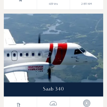
14
459
kts
2 811
NM
Saab 340