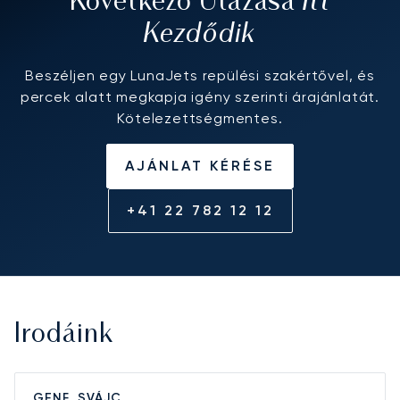
Itt
Következő Utazása
Kezdődik
Beszéljen egy LunaJets repülési szakértővel, és
percek alatt megkapja igény szerinti árajánlatát.
Kötelezettségmentes.
AJÁNLAT KÉRÉSE
+41 22 782 12 12
Irodáink
GENF, SVÁJC