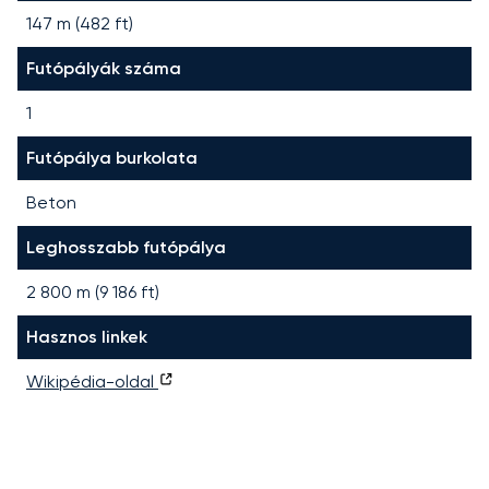
147 m (482 ft)
Futópályák száma
1
Futópálya burkolata
Beton
Leghosszabb futópálya
2 800
m (
9 186
ft)
Hasznos linkek
Wikipédia-oldal