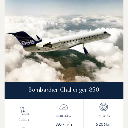
Bombardier Challenger 850
850
km/h
5 206
km