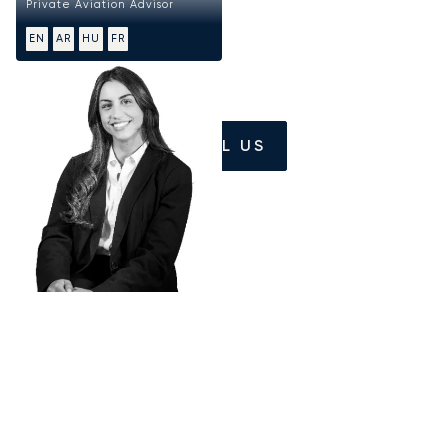
Private Aviation Advisor
EN
AR
HU
FR
CALL US