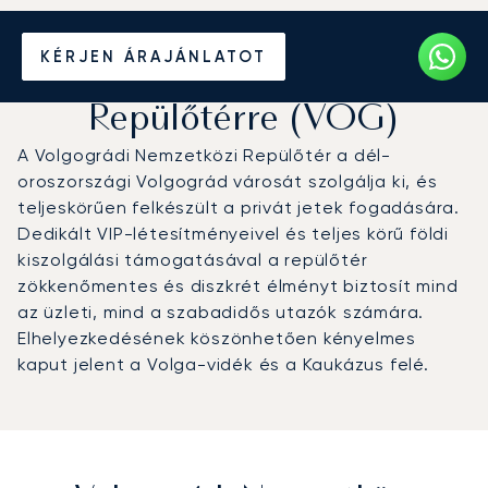
Magánrepülőgép bérlése a
KÉRJEN ÁRAJÁNLATOT
Volgográdi Nemzetközi
Repülőtérre (VOG)
A Volgográdi Nemzetközi Repülőtér a dél-
oroszországi Volgográd városát szolgálja ki, és
teljeskörűen felkészült a privát jetek fogadására.
Dedikált VIP-létesítményeivel és teljes körű földi
kiszolgálási támogatásával a repülőtér
zökkenőmentes és diszkrét élményt biztosít mind
az üzleti, mind a szabadidős utazók számára.
Elhelyezkedésének köszönhetően kényelmes
kaput jelent a Volga-vidék és a Kaukázus felé.