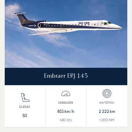
Hatótávolság (NM)
Embraer ERJ 145
833
km/h
2 222
km
50
450
kts
1 200
NM