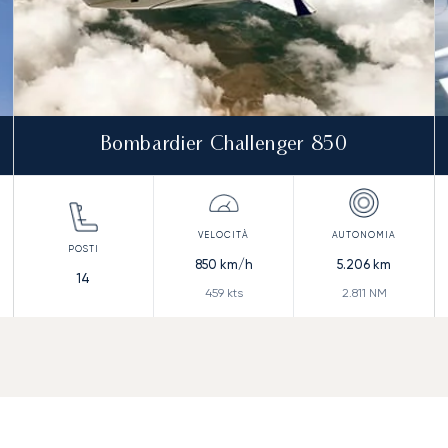
Bombardier Challenger 850
850
km/h
5.206
km
14
459
kts
2.811
NM