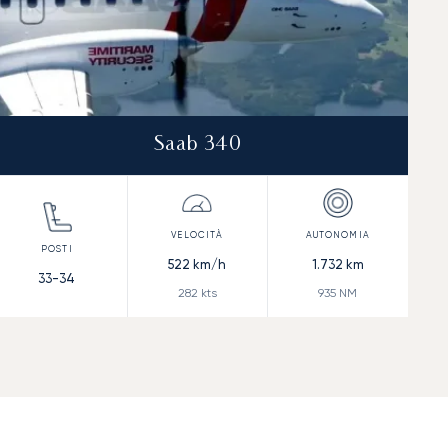
Saab 340
522
km/h
1.732
km
33-34
282
kts
935
NM