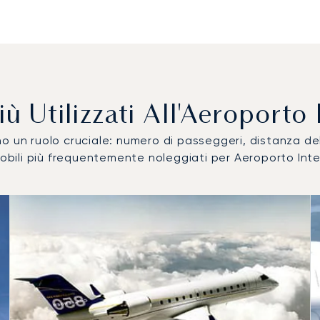
 Più Utilizzati All'Aeroport
ocano un ruolo cruciale: numero di passeggeri, distanza 
omobili più frequentemente noleggiati per Aeroporto In
eromobile più utilizzati per numero di movimenti volo nel 2025
i
a (km)