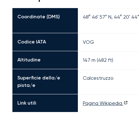
Coordinate (DMS)
48° 46′ 57″ N, 44° 20′ 44″
Codice IATA
VOG
Altitudine
147 m (482 ft)
Superficie della/e
Calcestruzzo
pista/e
Link utili
Pagina Wikipedia