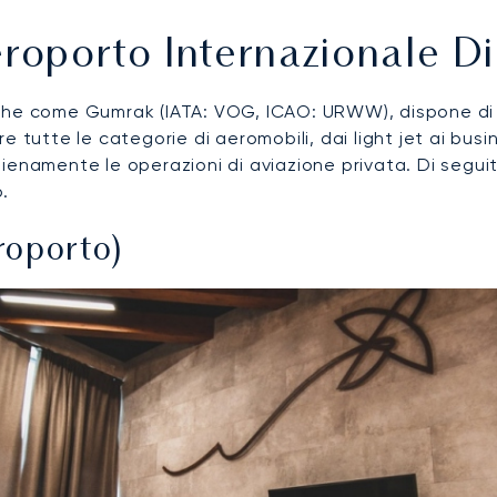
eroporto Internazionale D
che come Gumrak (IATA: VOG, ICAO: URWW), dispone di du
tutte le categorie di aeromobili, dai light jet ai busine
enamente le operazioni di aviazione privata. Di seguito 
.
roporto)