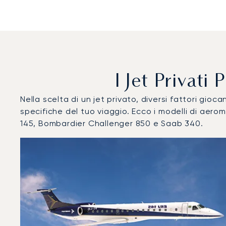
I Jet Privati
Nella scelta di un jet privato, diversi fattori gi
specifiche del tuo viaggio. Ecco i modelli di aer
145, Bombardier Challenger 850 e Saab 340.
Aeroporto Internazionale di Volgograd : I 3 modelli di a
Foto dell'aeromobile
Modello di aeromobile
Post
Velocità (km/h)
Velocità (nodi)
Autonomi
Autonomia (NM)