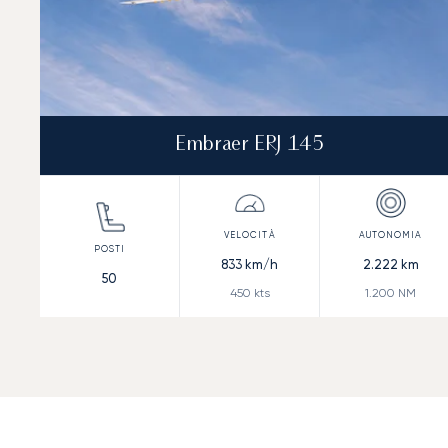
Embraer ERJ 145
833
km/h
2.222
km
50
450
kts
1.200
NM