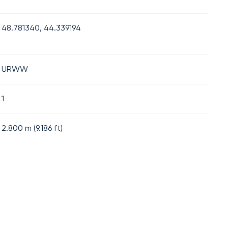
48.781340, 44.339194
URWW
1
2.800
m (
9.186
ft)