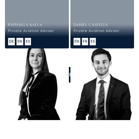
RAPHAELA KALLA
DANIEL CASTELLS
Private Aviation Advisor
Private Aviation Advisor
DE
EN
ES
EN
FR
ES
LLÁMENOS