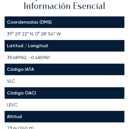
Información Esencial
Coordenadas (DMS)
39° 29′ 22″ N, 0° 28′ 54″ W
Latitud / Longitud
39.489162, -0.480961
Código IATA
VLC
Código OACI
LEVC
Altitud
73 m (240 ft)