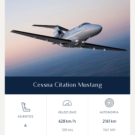
Velocidad (km/h)
Velocidad (nudos)
Autonomía (km
Autonomía (NM)
Cessna Citation Mustang
628
km/h
2161
km
4
339
kts
1167
NM