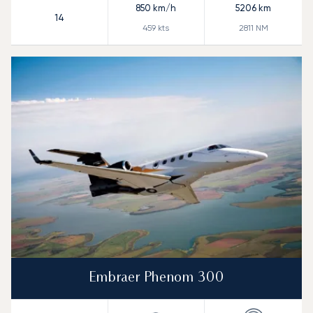
850
km/h
5206
km
14
459
kts
2811
NM
Embraer Phenom 300