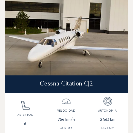
Velocidad (km/h)
Velocidad (nudos)
Autonomía (km
Autonomía (NM)
Cessna Citation CJ2
754
km/h
2463
km
6
407
kts
1330
NM