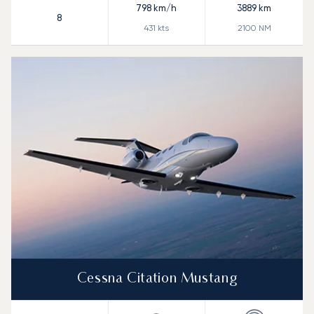
798
km/h
3889
km
8
431
kts
2100
NM
Cessna Citation Mustang