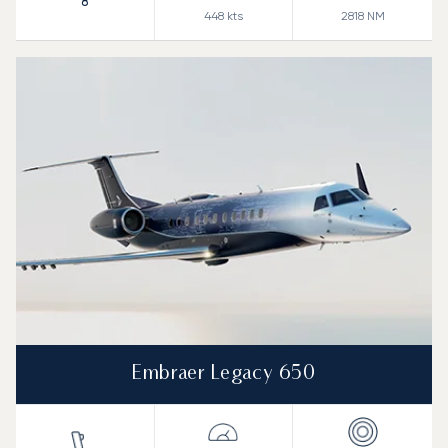
8
448
kts
2818
NM
Embraer Legacy 650