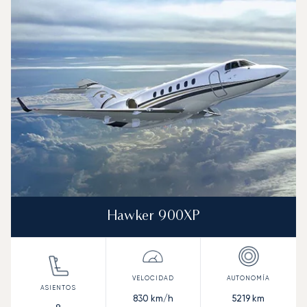
Hawker 900XP
830
km/h
5219
km