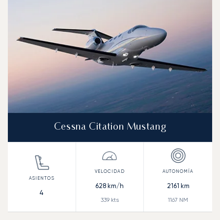
Autonomía (NM)
Cessna Citation Mustang
628
km/h
2161
km
4
339
kts
1167
NM