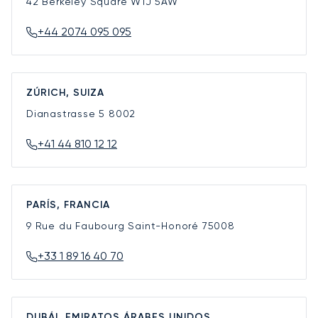
42 Berkeley Square
W1J 5AW
+44 2074 095 095
ZÚRICH, SUIZA
Dianastrasse 5
8002
+41 44 810 12 12
PARÍS, FRANCIA
9 Rue du Faubourg Saint-Honoré
75008
+33 1 89 16 40 70
DUBÁI, EMIRATOS ÁRABES UNIDOS