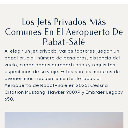
Los Jets Privados Más
Comunes En El Aeropuerto De
Rabat-Salé
Al elegir un jet privado, varios factores juegan un
papel crucial: número de pasajeros, distancia del
vuelo, capacidades aeroportuarias y requisitos
específicos de su viaje. Estos son los modelos de
aviones más frecuentemente fletados al
Aeropuerto de Rabat-Salé en 2025: Cessna
Citation Mustang, Hawker 900XP y Embraer Legacy
650.
Aeropuerto de Rabat-Salé : Los 3 modelos de aeronave 
Foto de la aeronave
Modelo de aeronave
Asientos
Velocidad (km/h)
Velocidad (nudos)
Autonomía (km