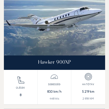
Hawker 900XP
830
km/h
5 219
km
8
448
kts
2 818
NM