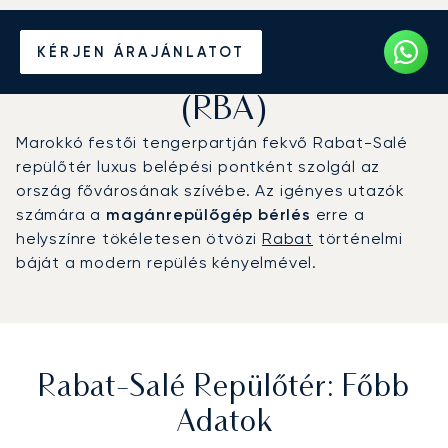
Magánrepülőgép bérlése a
KÉRJEN ÁRAJÁNLATOT
Rabat-Salé repülőtérre
(RBA)
Marokkó festői tengerpartján fekvő Rabat-Salé
repülőtér luxus belépési pontként szolgál az
ország fővárosának szívébe. Az igényes utazók
számára a
magánrepülőgép bérlés
erre a
helyszínre tökéletesen ötvözi
Rabat
történelmi
báját a modern repülés kényelmével.
Rabat-Salé Repülőtér: Főbb
Adatok