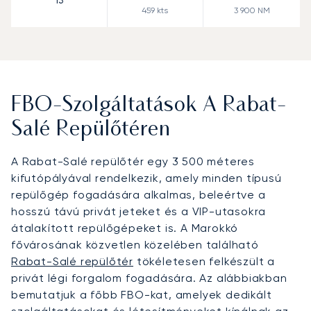
13
459
kts
3 900
NM
FBO-Szolgáltatások A Rabat-
Salé Repülőtéren
A Rabat-Salé repülőtér egy 3 500 méteres
kifutópályával rendelkezik, amely minden típusú
repülőgép fogadására alkalmas, beleértve a
hosszú távú privát jeteket és a VIP-utasokra
átalakított repülőgépeket is. A Marokkó
fővárosának közvetlen közelében található
Rabat-Salé repülőtér
tökéletesen felkészült a
privát légi forgalom fogadására. Az alábbiakban
bemutatjuk a főbb FBO-kat, amelyek dedikált