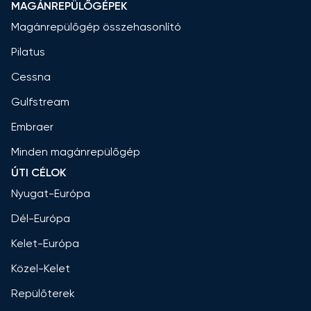
MAGÁNREPÜLŐGÉPEK
Magánrepülőgép összehasonlító
Pilatus
Cessna
Gulfstream
Embraer
Minden magánrepülőgép
ÚTI CÉLOK
Nyugat-Európa
Dél-Európa
Kelet-Európa
Közel-Kelet
Repülőterek