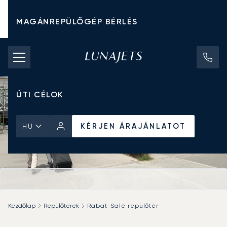
MAGÁNREPÜLŐGÉP BÉRLÉS
CHARTER ÁRAK
MAGÁNREPÜLŐGÉPEK
ÚTI CÉLOK
KÉRJEN ÁRAJÁNLATOT
HU
Kezdőlap
Repülőterek
Rabat-Salé repülőtér