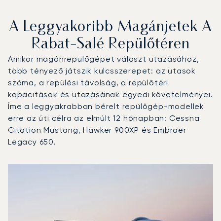
A Leggyakoribb Magánjetek A
Rabat-Salé Repülőtéren
Amikor magánrepülőgépet választ utazásához,
több tényező játszik kulcsszerepet: az utasok
száma, a repülési távolság, a repülőtéri
kapacitások és utazásának egyedi követelményei.
Íme a leggyakrabban bérelt repülőgép-modellek
erre az úti célra az elmúlt 12 hónapban: Cessna
Citation Mustang, Hawker 900XP és Embraer
Legacy 650.
Rabat-Salé repülőtér : A 3 legtöbbet repült repülőgép-tí
Repülőgép fotója
Repülőgép-típus
Ülőhelyek
Sebesség (km/h)
Sebesség (csomó)
Hatótávolság (km)
Hatótávolság (NM)