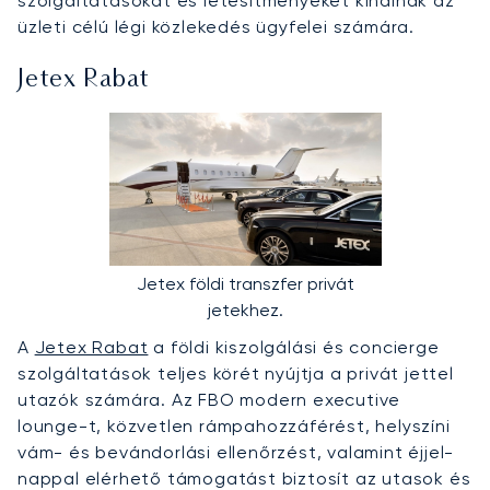
szolgáltatásokat és létesítményeket kínálnak az
üzleti célú légi közlekedés ügyfelei számára.
Jetex Rabat
Jetex földi transzfer privát
jetekhez.
A
Jetex Rabat
a földi kiszolgálási és concierge
szolgáltatások teljes körét nyújtja a privát jettel
utazók számára. Az FBO modern executive
lounge-t, közvetlen rámpahozzáférést, helyszíni
vám- és bevándorlási ellenőrzést, valamint éjjel-
nappal elérhető támogatást biztosít az utasok és