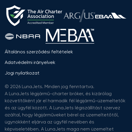
Általános szerződési feltételek
Adatvédelmi irányelvek
Jogi nyilatkozat
© 2026 LunaJets. Minden jog fenntartva.
A LunaJets légijármű-charter bróker, és kizárólag
közvetítőként jár el harmadik fél légijármű-üzemeltetők
és az ügyfél között. A LunaJets légiszállítást szervez
azáltal, hogy légijárműveket bérel az üzemeltetőtől,
ügynökként eljárva az ügyfél nevében és
képviseletében. A LunaJets maga nem üzemeltet