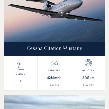
Cessna Citation Mustang
628
km/h
2 161
km
4
339
kts
1 167
NM