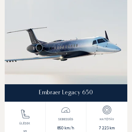
Embraer Legacy 650
850
km/h
7 223
km