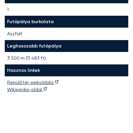
1
Futópálya burkolata
Aszfalt
Leghosszabb futópálya
3 500
m (
11 483
ft)
Hasznos linkek
Repülőtér weboldala
Wikipédia-oldal