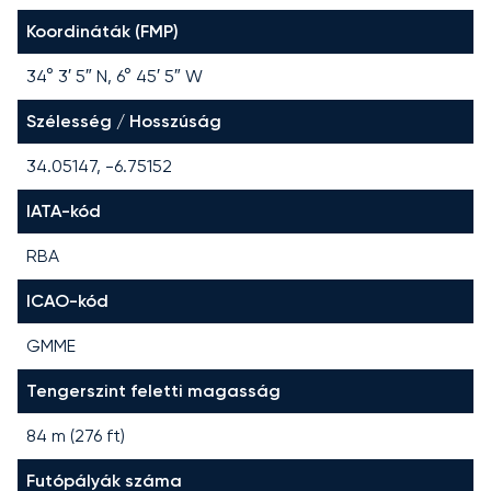
Koordináták (FMP)
34° 3′ 5″ N, 6° 45′ 5″ W
Szélesség / Hosszúság
34.05147, -6.75152
IATA-kód
RBA
ICAO-kód
GMME
Tengerszint feletti magasság
84 m (276 ft)
Futópályák száma