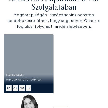
Szolgálatában
Magánrepülőgép-tanácsadóink nonstop
rendelkezésre állnak, hogy segítsenek Önnek a
foglalási folyamat minden lépésében.
DALIA MADI
Private Aviation Advisor
EN
AR
HU
FR