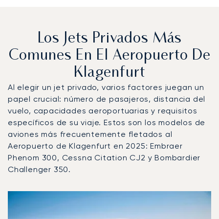
Los Jets Privados Más
Comunes En El Aeropuerto De
Klagenfurt
Al elegir un jet privado, varios factores juegan un
papel crucial: número de pasajeros, distancia del
vuelo, capacidades aeroportuarias y requisitos
específicos de su viaje. Estos son los modelos de
aviones más frecuentemente fletados al
Aeropuerto de Klagenfurt en 2025: Embraer
Phenom 300, Cessna Citation CJ2 y Bombardier
Challenger 350.
Aeropuerto de Klagenfurt : Los 3 modelos de aeronave m
Foto de la aeronave
Modelo de aeronave
Asientos
Velocidad (km/h)
Velocidad (nudos)
Autonomía (km