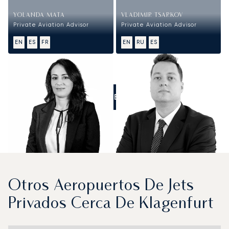
YOLANDA MATA
VLADIMIR TSARKOV
Private Aviation Advisor
Private Aviation Advisor
EN
ES
FR
EN
RU
ES
LLÁMENOS
Otros Aeropuertos De Jets
Privados Cerca De Klagenfurt