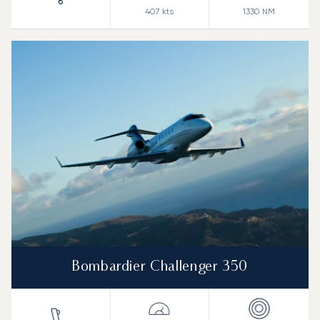
6
407
kts
1330
NM
Bombardier Challenger 350