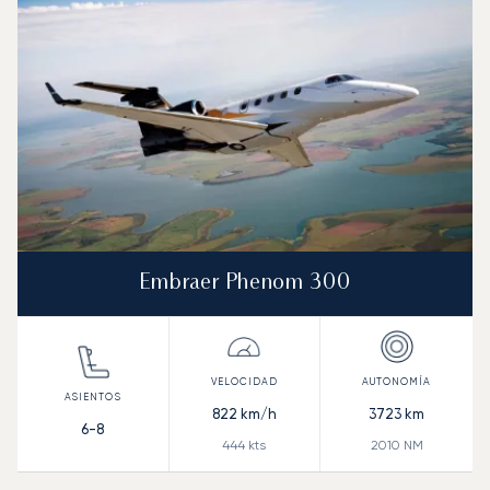
Autonomía (NM)
Embraer Phenom 300
822
km/h
3723
km
6-8
444
kts
2010
NM