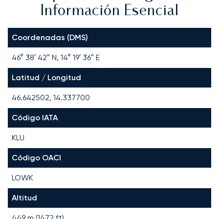
Información Esencial
Coordenadas (DMS)
46° 38′ 42″ N, 14° 19′ 36″ E
Latitud / Longitud
46.642502, 14.337700
Código IATA
KLU
Código OACI
LOWK
Altitud
449 m (1472 ft)