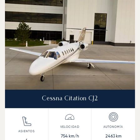
Cessna Citation CJ2
754
km/h
2463
km