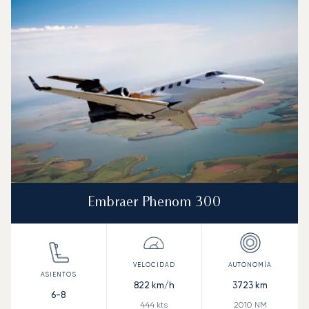
Velocidad (km/h)
Velocidad (nudos)
Autonomía (km
Autonomía (NM)
Embraer Phenom 300
822
km/h
3723
km
6-8
444
kts
2010
NM