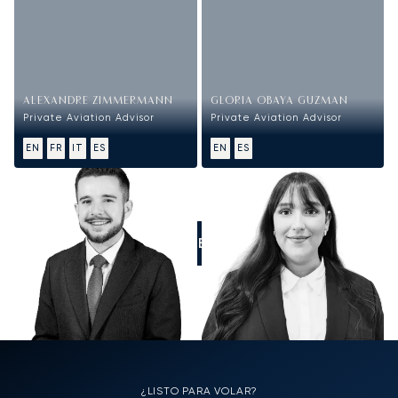
ALEXANDRE ZIMMERMANN
GLORIA OBAYA GUZMAN
Private Aviation Advisor
Private Aviation Advisor
EN
FR
IT
ES
EN
ES
LLÁMENOS
¿LISTO PARA VOLAR?