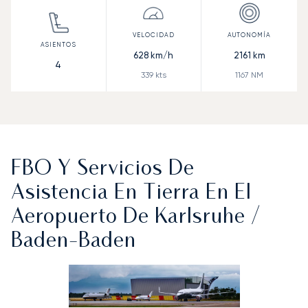
628
km/h
2161
km
4
339
kts
1167
NM
FBO Y Servicios De
Asistencia En Tierra En El
Aeropuerto De Karlsruhe /
Baden-Baden