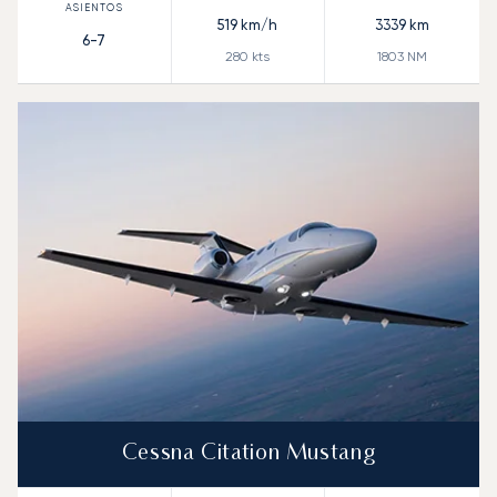
519
km/h
3339
km
6-7
280
kts
1803
NM
Cessna Citation Mustang