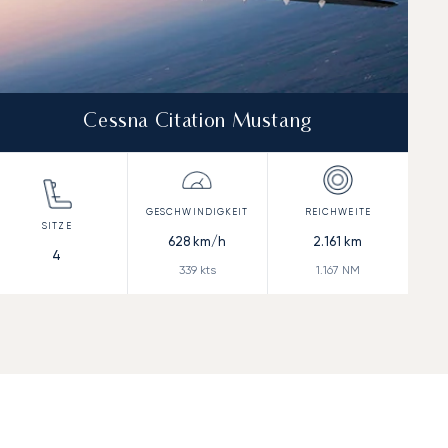
Cessna Citation Mustang
628
km/h
2.161
km
4
339
kts
1.167
NM