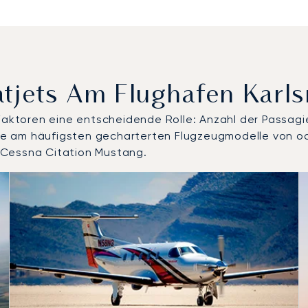
vatjets Am Flughafen Karl
 Faktoren eine entscheidende Rolle: Anzahl der Passagi
d die am häufigsten gecharterten Flugzeugmodelle von 
 Cessna Citation Mustang.
ogenen Flugzeugmodelle nach Anzahl der Flugbewegungen im
Sitze
chweite (km)