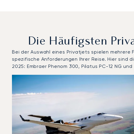
Die Häufigsten Pri
Bei der Auswahl eines Privatjets spielen mehrere
spezifische Anforderungen Ihrer Reise. Hier sin
2025: Embraer Phenom 300, Pilatus PC-12 NG und
Flughafen Karlsruhe / Baden-Baden : Die 3 meistgefl
Foto des Flugzeugs
Flugzeugmodell
Geschwindigkeit (km/h)
Geschwindigkeit (Knoten)
Rei
Reichweite (NM)