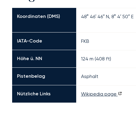
Koordinaten (DMS)
48° 46′ 46″ N, 8° 4′ 50″ E
IATA-Code
FKB
Höhe ü. NN
124 m (408 ft)
Pistenbelag
Asphalt
Nützliche Links
Wikipedia page