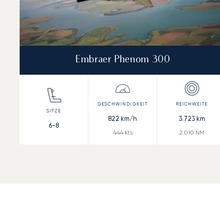
Embraer Phenom 300
822
km/h
3.723
km
6-8
444
kts
2.010
NM