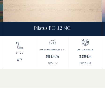
Pilatus PC-12 NG
519
km/h
3.339
km
6-7
280
kts
1.803
NM