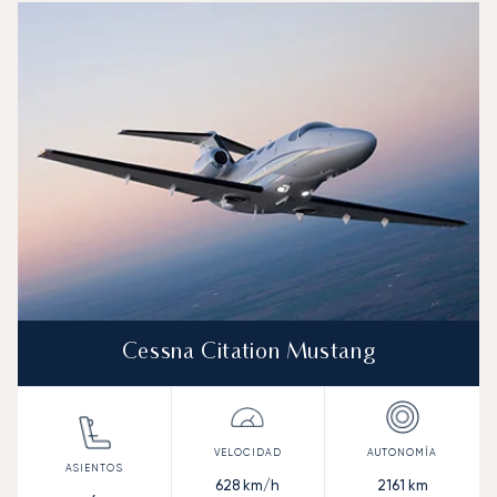
Foto de la aeronave
Modelo de aeronave
Asientos
Velocidad (km/h)
Velocidad (nudos)
Autonomía (km
Autonomía (NM)
Cessna Citation Mustang
628
km/h
2161
km