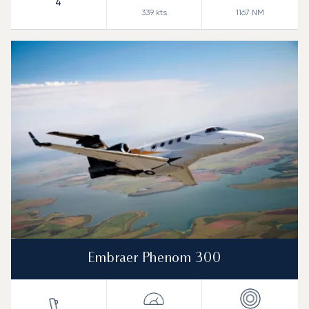
4
339
kts
1167
NM
Embraer Phenom 300