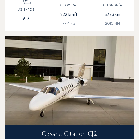
822
km/h
3723
km
6-8
444
kts
2010
NM
Cessna Citation CJ2