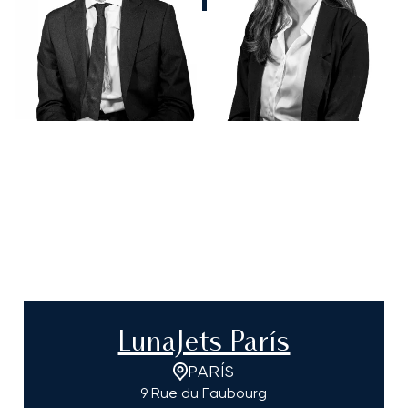
LunaJets París
PARÍS
9 Rue du Faubourg