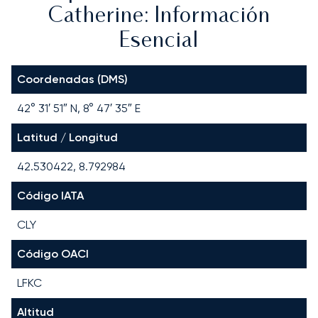
Catherine: Información
Esencial
Coordenadas (DMS)
42° 31′ 51″ N, 8° 47′ 35″ E
Latitud / Longitud
42.530422, 8.792984
Código IATA
CLY
Código OACI
LFKC
Altitud