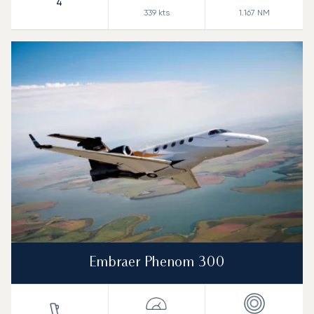
4
339
kts
1.167
NM
Embraer Phenom 300