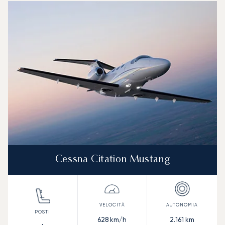
Foto dell'aeromobile
Modello di aeromobile
Posti
Velocità (km/h)
Velocità (nodi)
Autonomia (
Autonomia (NM)
Cessna Citation Mustang
628
km/h
2.161
km