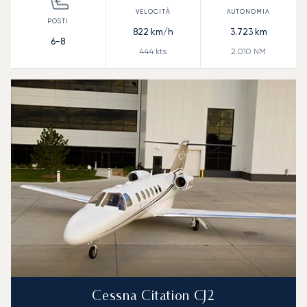
822
km/h
3.723
km
6-8
444
kts
2.010
NM
Cessna Citation CJ2