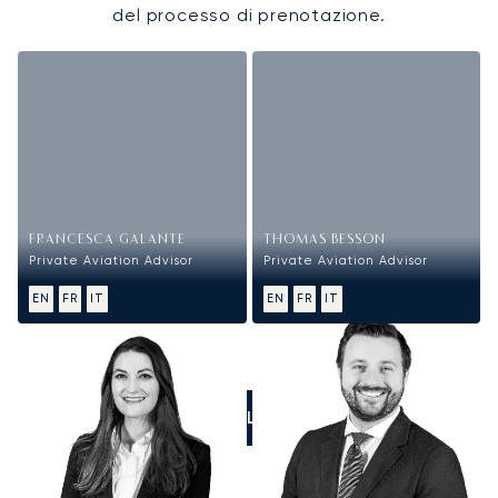
del processo di prenotazione.
FRANCESCA GALANTE
THOMAS BESSON
Private Aviation Advisor
Private Aviation Advisor
EN
FR
IT
EN
FR
IT
CALL US