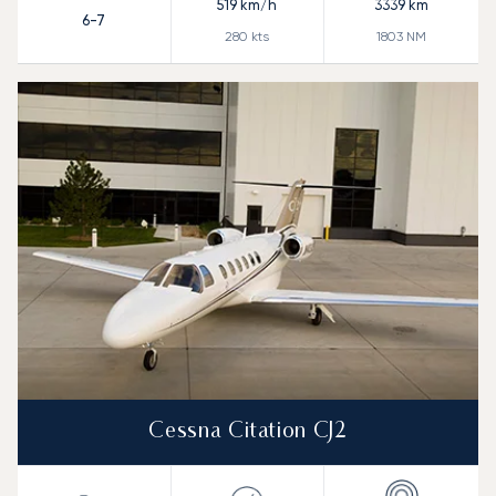
519
km/h
3339
km
6-7
280
kts
1803
NM
Cessna Citation CJ2