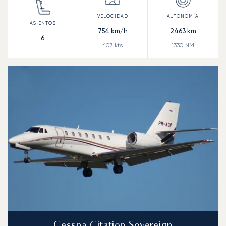
754
km/h
2463
km
6
407
kts
1330
NM