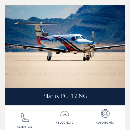
Aeropuerto de Braunschweig-Wolfsburg : Los 3 modelos 
Foto de la aeronave
Modelo de aeronave
Asientos
Velocidad (km/h)
Velocidad (nudos)
Autonomía (km
Autonomía (NM)
Pilatus PC-12 NG