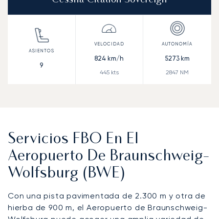
Cessna Citation Sovereign
824
km/h
5273
km
9
445
kts
2847
NM
Servicios FBO En El
Aeropuerto De Braunschweig-
Wolfsburg (BWE)
Con una pista pavimentada de 2.300 m y otra de
hierba de 900 m, el Aeropuerto de Braunschweig-