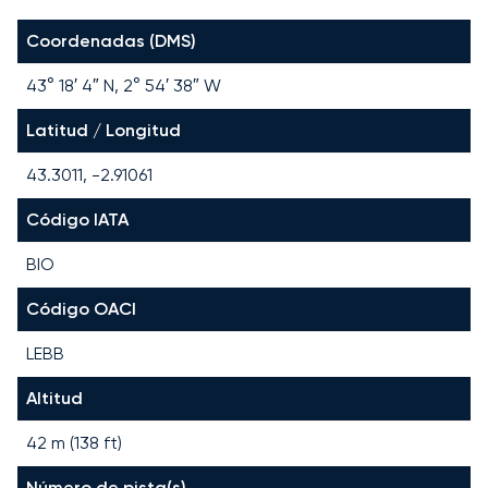
Coordenadas (DMS)
43° 18′ 4″ N, 2° 54′ 38″ W
Latitud / Longitud
43.3011, -2.91061
Código IATA
BIO
Código OACI
LEBB
Altitud
42 m (138 ft)
Número de pista(s)