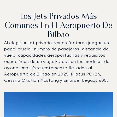
Los Jets Privados Más
Comunes En El Aeropuerto De
Bilbao
Al elegir un jet privado, varios factores juegan un
papel crucial: número de pasajeros, distancia del
vuelo, capacidades aeroportuarias y requisitos
específicos de su viaje. Estos son los modelos de
aviones más frecuentemente fletados al
Aeropuerto de Bilbao en 2025: Pilatus PC-24,
Cessna Citation Mustang y Embraer Legacy 600.
Aeropuerto de Bilbao : Los 3 modelos de aeronave más o
Foto de la aeronave
Modelo de aeronave
Asientos
Velocidad (km/h)
Velocidad (nudos)
Autonomía (km
Autonomía (NM)