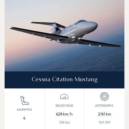
Cessna Citation Mustang
628
km/h
2161
km
4
339
kts
1167
NM