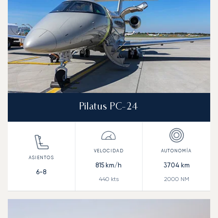
Pilatus PC-24
815
km/h
3704
km
6-8
440
kts
2000
NM