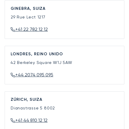
GINEBRA, SUIZA
29 Rue Lect
1217
+41 22 782 12 12
LONDRES, REINO UNIDO
42 Berkeley Square
W1J 5AW
+44 2074 095 095
ZÚRICH, SUIZA
Dianastrasse 5
8002
+41 44 810 12 12