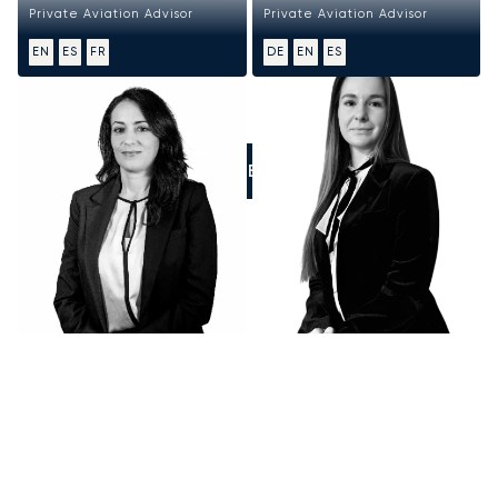
Private Aviation Advisor
Private Aviation Advisor
EN
ES
FR
DE
EN
ES
LLÁMENOS