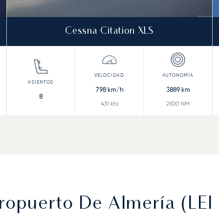
Cessna Citation XLS
798
km/h
3889
km
8
431
kts
2100
NM
eropuerto De Almería (LEI