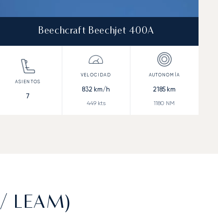
Beechcraft Beechjet 400A
832
km/h
2185
km
7
449
kts
1180
NM
 / LEAM)