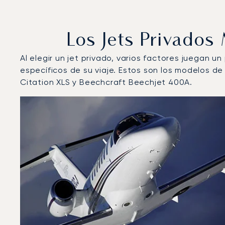
Los Jets Privado
Al elegir un jet privado, varios factores juegan u
específicos de su viaje. Estos son los modelos 
Citation XLS y Beechcraft Beechjet 400A.
Aeropuerto de Almería : Los 3 modelos de aeronave m
Foto de la aeronave
Modelo de aeronave
Asiento
Velocidad (km/h)
Velocidad (nudos)
Autonomía 
Autonomía (NM)