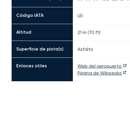
Código IATA
LEI
Altitud
21 m (70 ft)
Superficie de pista(s)
Asfalto
Enlaces útiles
Web del aeropuerto
Página de Wikipedia