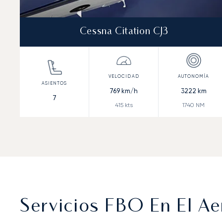
Cessna Citation CJ3
769
km/h
3222
km
7
415
kts
1740
NM
Servicios FBO En El A