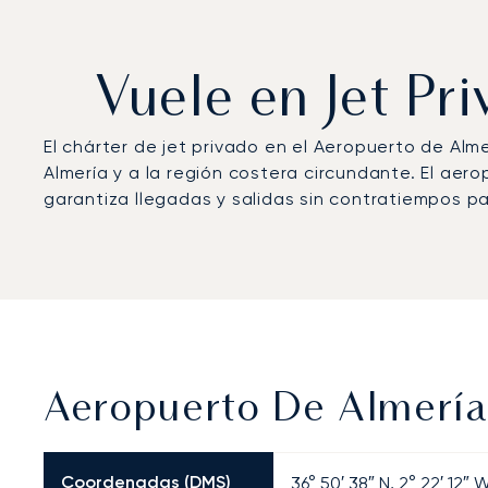
Vuele en Jet Pr
El chárter de jet privado en el Aeropuerto de Al
Almería y a la región costera circundante. El aer
garantiza llegadas y salidas sin contratiempos pa
Aeropuerto De Almería:
Coordenadas (DMS)
36° 50′ 38″ N, 2° 22′ 12″ 