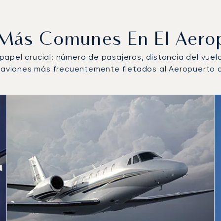
s Más Comunes En El Aero
n papel crucial: número de pasajeros, distancia del vue
de aviones más frecuentemente fletados al Aeropuerto 
ás operados por número de movimientos de vuelo en 2025
s
(km)