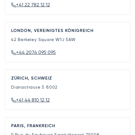
+41 22 782 12 12
LONDON, VEREINIGTES KÖNIGREICH
42 Berkeley Square
W1J 5AW
+44 2074 095 095
ZÜRICH, SCHWEIZ
Dianastrasse 5
8002
+41 44 810 12 12
PARIS, FRANKREICH
9 Rue du Faubourg Saint-Honoré
75008