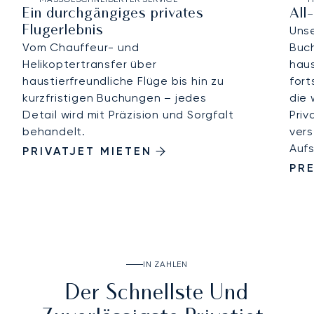
Ein durchgängiges privates
All
Flugerlebnis
Uns
Vom Chauffeur- und
Buc
Helikoptertransfer über
hau
haustierfreundliche Flüge bis hin zu
fort
kurzfristigen Buchungen – jedes
die 
Detail wird mit Präzision und Sorgfalt
Priv
behandelt.
vers
Aufs
PRIVATJET MIETEN
PRE
IN ZAHLEN
Der Schnellste Und