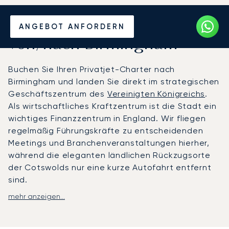
Mieten Sie einen Privatjet
ANGEBOT ANFORDERN
von/nach Birmingham
Buchen Sie Ihren Privatjet-Charter nach
Birmingham und landen Sie direkt im strategischen
Geschäftszentrum des
Vereinigten Königreichs
.
Als wirtschaftliches Kraftzentrum ist die Stadt ein
wichtiges Finanzzentrum in England. Wir fliegen
regelmäßig Führungskräfte zu entscheidenden
Meetings und Branchenveranstaltungen hierher,
während die eleganten ländlichen Rückzugsorte
der Cotswolds nur eine kurze Autofahrt entfernt
sind.
mehr anzeigen...
Wir organisieren Ihre Reise ganz nach Ihrem
Zeitplan: Sie fliegen direkt zur von Ihnen
gewählten Zeit. Unser Team kümmert sich um