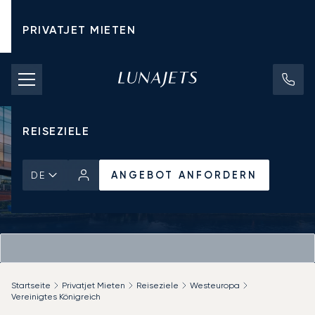
PRIVATJET MIETEN
CHARTERPREISE
PRIVATJETS
REISEZIELE
ANGEBOT ANFORDERN
DE
Startseite
Privatjet Mieten
Reiseziele
Westeuropa
Vereinigtes Königreich