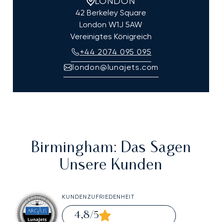
LONDON
42 Berkeley Square
London
W1J 5AW
Vereinigtes Königreich
+44 2074 095 095
london@lunajets.com
Birmingham
: Das Sagen
Unsere Kunden
KUNDENZUFRIEDENHEIT
4,8
/5