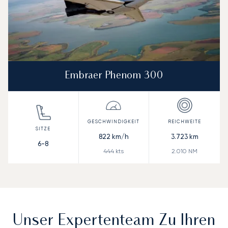
Embraer Phenom 300
822
km/h
3.723
km
6-8
444
kts
2.010
NM
Unser Expertenteam Zu Ihren