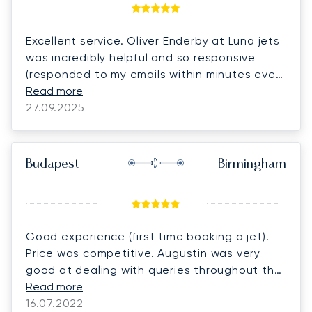
Excellent service. Oliver Enderby at Luna jets
was incredibly helpful and so responsive
(responded to my emails within minutes even
out of normal hours). Would definitely use
Read more
them again
27.09.2025
Budapest
Birmingham
Good experience (first time booking a jet).
Price was competitive. Augustin was very
good at dealing with queries throughout the
booking process and managed to arrange a
Read more
car home at short notice which was great.
16.07.2022