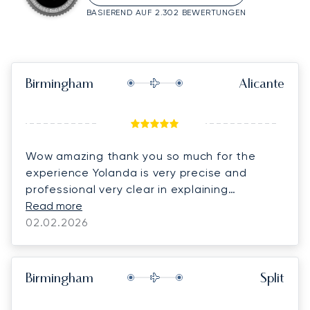
BASIEREND AUF 2.302 BEWERTUNGEN
Birmingham
Alicante
Wow amazing thank you so much for the
experience Yolanda is very precise and
professional very clear in explaining
everything making it so easy to book and fill
Read more
in forms we have already recommended the
02.02.2026
company twice to friends and associates
thank you again so much HIGHLY RECOMMEND
5 STARS. Philip,Linda and our 5 dachshunds.
Birmingham
Split