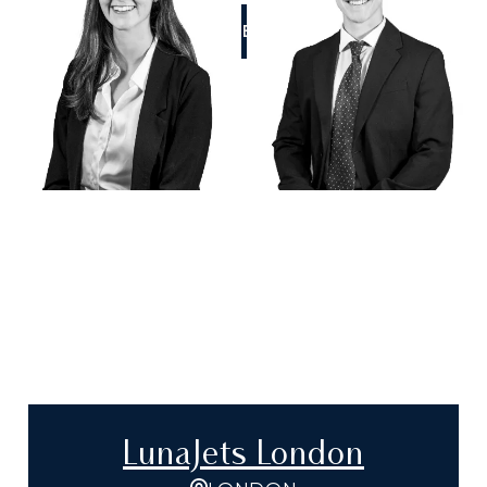
RUFEN SIE UNS AN
LunaJets London