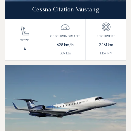
Cessna Citation Mustang
628
km/h
2.161
km
4
339
kts
1.167
NM