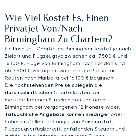
jedes Detail, damit Sie ausgeruht und bestens
vorbereitet zu Ihrem Termin im International
Wie Viel Kostet Es, Einen
Convention Centre, im Birmingham Business Park
oder an jedem anderen gewünschten Ort
Privatjet Von/nach
ankommen. Ein schneller Transfer steht für Sie
Birmingham Zu Chartern?
bereit, sodass Sie keine Minute Ihrer wertvollen
Zeit verlieren.
Ein Privatjet-Charter ab Birmingham kostet je nach
Zielort und Flugzeugtyp zwischen ca. 7.500 € und
Fliegen Sie mit Vertrauen: Unsere Top-100-
16.100 €. Flüge von Birmingham nach London sind
Kunden, darunter die Flugabteilungen großer
ab 7.500 € verfügbar, während die Preise für
Unternehmen, bestätigen unsere Expertise durch
Routen nach Marbella bei 16.100 € beginnen.
ihre langjährige Treue. Dieses bewährte Vertrauen
Die nachstehenden Preise spiegeln die
gibt Ihnen die absolute Sicherheit, dass Ihre
durchschnittlichen
Charterkosten der
wichtige Geschäftsreise in dieses bedeutende
meistgeflogenen Strecken von und nach
britische Wirtschaftszentrum mit höchster
Birmingham der vergangenen 12 Monate wider.
Professionalität abgewickelt wird.
Tatsächliche Angebote können niedriger
oder
höher ausfallen, abhängig von Saisonalität,
Flugzeugverfügbarkeit, anfallenden Steuern und