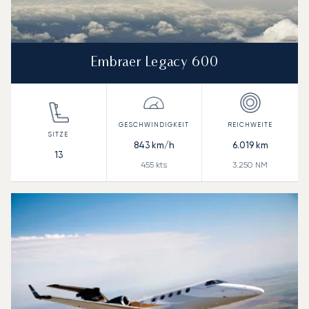
Embraer Legacy 600
843
km/h
6.019
km
13
455
kts
3.250
NM