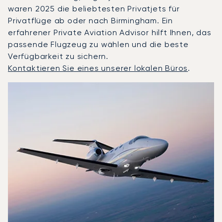
waren 2025 die beliebtesten Privatjets für
Privatflüge ab oder nach Birmingham. Ein
erfahrener Private Aviation Advisor hilft Ihnen, das
passende Flugzeug zu wählen und die beste
Verfügbarkeit zu sichern.
Kontaktieren Sie eines unserer lokalen Büros
.
Birmingham : Die 3 meistgeflogenen Flugzeugmodelle nac
Foto des Flugzeugs
Flugzeugmodell
S
Geschwindigkeit (km/h)
Geschwindigkeit (Knoten)
Reichw
Reichweite (NM)