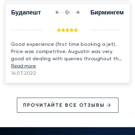
Будапешт
Бирмингем
Good experience (first time booking a jet).
Price was competitive. Augustin was very
good at dealing with queries throughout the
booking process and managed to arrange a
Read more
car home at short notice which was great.
16.07.2022
ПРОЧИТАЙТЕ ВСЕ ОТЗЫВЫ