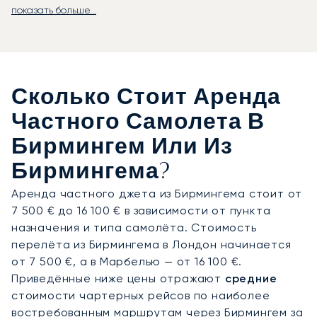
показать больше...
Мы организуем перелёт в полном соответствии
с вашим графиком: вы отправитесь прямым
рейсом в любое удобное для вас время. Наша
команда позаботится о каждой детали, чтобы вы
прибыли на встречу в Международный конгресс-
Сколько Стоит Аренда
центр, бизнес-парк Бирмингема или любую
другую точку города отдохнувшим и полностью
Частного Самолета В
готовым к работе. Вас будет ожидать быстрый
Бирмингем Или Из
трансфер, чтобы вы не потеряли ни минуты
своего времени.
Бирмингема?
Аренда частного джета из Бирмингема стоит от
Летайте с уверенностью, зная, что наши
7 500 € до 16 100 € в зависимости от пункта
ключевые клиенты, включая корпоративные
назначения и типа самолёта. Стоимость
лётные отделы, доверяют нам свои перелёты на
перелёта из Бирмингема в Лондон начинается
протяжении многих лет. Этот проверенный
от 7 500 €, а в Марбелью — от 16 100 €.
временем кредит доверия — ваша гарантия
Приведённые ниже цены отражают
средние
того, что ключевая деловая поездка в один из
стоимости чартерных рейсов по наиболее
главных коммерческих центров Великобритании
востребованным маршрутам через Бирмингем за
будет организована с абсолютным