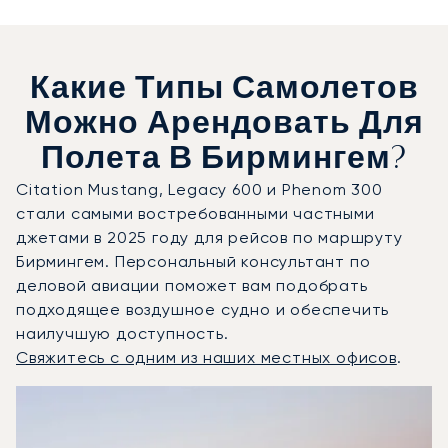
Какие Типы Самолетов
Можно Арендовать Для
Полета В Бирмингем?
Citation Mustang, Legacy 600 и Phenom 300
стали самыми востребованными частными
джетами в 2025 году для рейсов по маршруту
Бирмингем. Персональный консультант по
деловой авиации поможет вам подобрать
подходящее воздушное судно и обеспечить
наилучшую доступность.
Свяжитесь с одним из наших местных офисов
.
Бирмингем : 3 наиболее востребованные модели воздуш
Фото воздушного судна
Модель воздушного судна
Скорость (км/ч)
Скорость (узлы)
Дал
Дальность (NM)