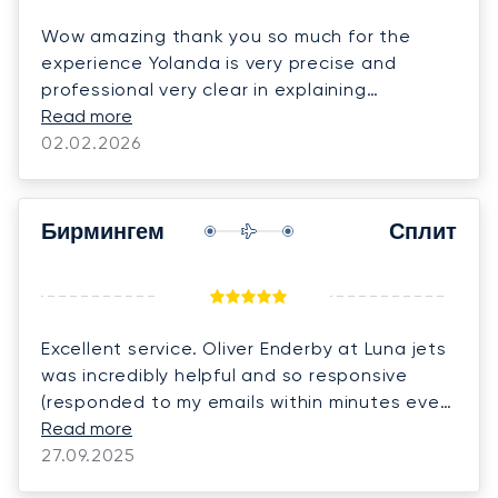
Wow amazing thank you so much for the
experience Yolanda is very precise and
professional very clear in explaining
everything making it so easy to book and fill
Read more
in forms we have already recommended the
02.02.2026
company twice to friends and associates
thank you again so much HIGHLY RECOMMEND
5 STARS. Philip,Linda and our 5 dachshunds.
Бирмингем
Сплит
Excellent service. Oliver Enderby at Luna jets
was incredibly helpful and so responsive
(responded to my emails within minutes even
out of normal hours). Would definitely use
Read more
them again
27.09.2025