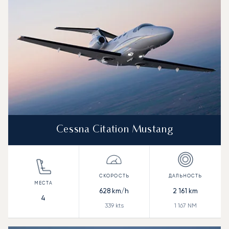
Cessna Citation Mustang
628
km/h
2 161
km
4
339
kts
1 167
NM