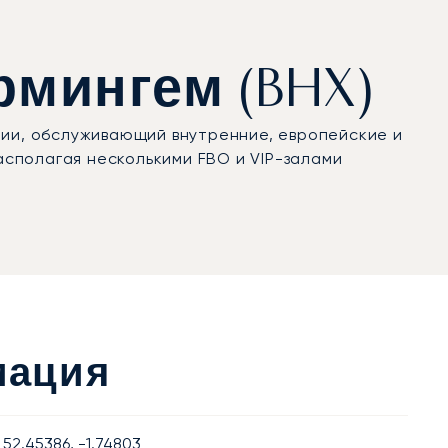
рмингем (BHX)
нии, обслуживающий внутренние, европейские и
асполагая несколькими FBO и VIP-залами
мация
52.45386, -1.74803