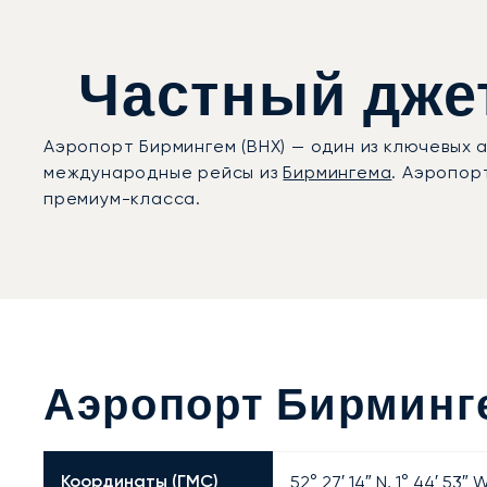
Частный джет
Аэропорт Бирмингем (BHX) — один из ключевых 
международные рейсы из
Бирмингема
. Аэропор
премиум-класса.
Аэропорт Бирминг
Координаты (ГМС)
52° 27′ 14″ N, 1° 44′ 53″ 