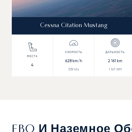
Cessna Citation Mustang
628
km/h
2 161
km
4
339
kts
1 167
NM
FBO И Наземное О