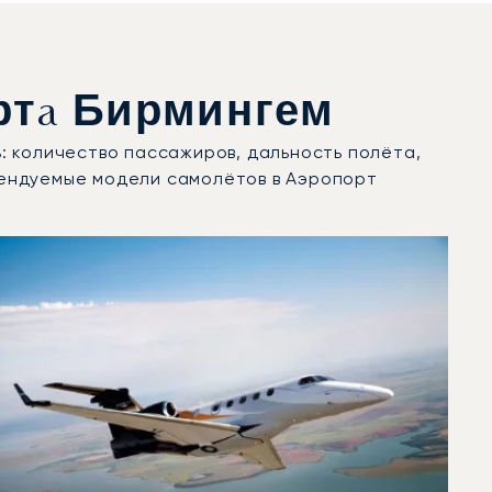
ртa Бирмингем
: количество пассажиров, дальность полёта,
рендуемые модели самолётов в Аэропорт
25 году