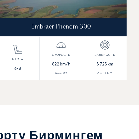
Embraer Phenom 300
822
km/h
3 723
km
6-8
444
kts
2 010
NM
орту Бирмингем