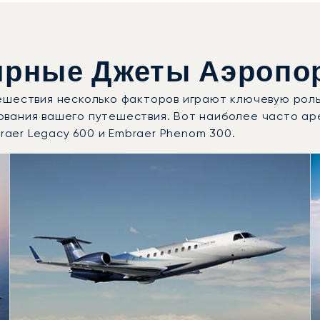
рные Джеты Аэропо
ешествия несколько факторов играют ключевую роль
ования вашего путешествия. Вот наиболее часто а
braer Legacy 600 и Embraer Phenom 300.
одели воздушных судов по числу полётных движений в 20
Места
Дальность (км)