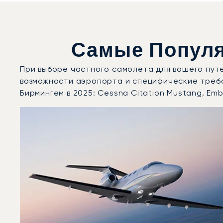
Самые Популя
При выборе частного самолёта для вашего пут
возможности аэропорта и специфические треб
Бирмингем в 2025: Cessna Citation Mustang, Em
Аэропорт Бирмингем : 3 наиболее востребованные м
Фото воздушного судна
Модель воздушного судна
Скорость (км/ч)
Скорость (узлы)
Дальность (NM)