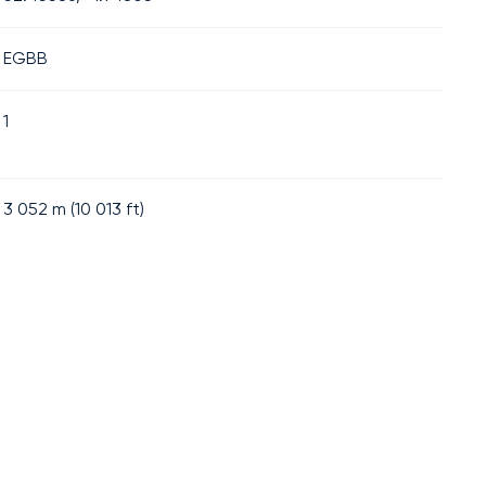
EGBB
1
3 052
m (
10 013
ft)