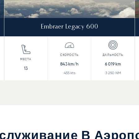
Embraer Legacy 600
843
km/h
6 019
km
13
455
kts
3 250
NM
бслуживание В Аэроп