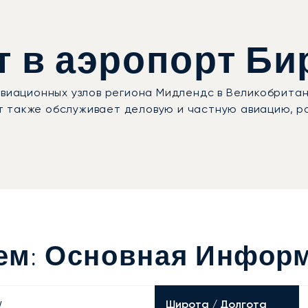
 в аэропорт Би
авиационных узлов региона Мидлендс в Великобрита
т также обслуживает деловую и частную авиацию, р
ем: Основная Инфор
Широта / Долгота
W