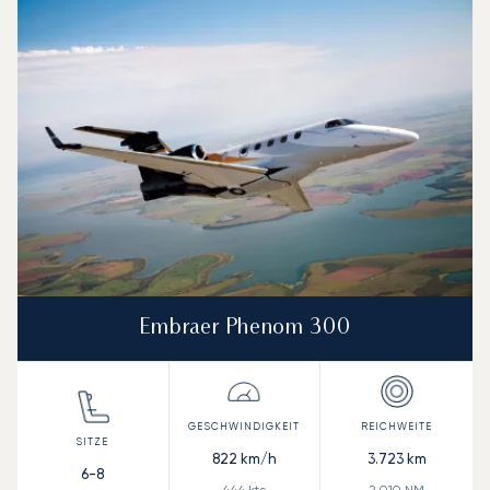
Embraer Phenom 300
822
km/h
3.723
km
6-8
444
kts
2.010
NM