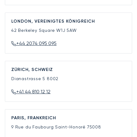
LONDON, VEREINIGTES KÖNIGREICH
42 Berkeley Square
W1J 5AW
+44 2074 095 095
ZÜRICH, SCHWEIZ
Dianastrasse 5
8002
+41 44 810 12 12
PARIS, FRANKREICH
9 Rue du Faubourg Saint-Honoré
75008