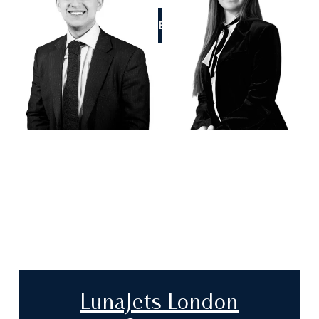
RUFEN SIE UNS AN
LunaJets London