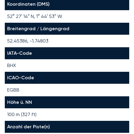
Koordinaten (DMS)
52° 27′ 14″ N, 1° 44′ 53″ W
Breitengrad / Längengrad
52.45386, -1.74803
IATA-Code
BHX
ICAO-Code
EGBB
Höhe ü. NN
100 m (327 ft)
Anzahl der Piste(n)