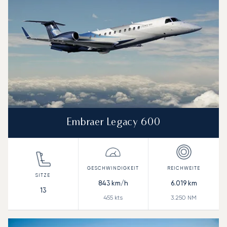
Embraer Legacy 600
843
km/h
6.019
km
13
455
kts
3.250
NM