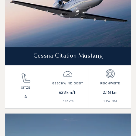
Cessna Citation Mustang
628
km/h
2.161
km
4
339
kts
1.167
NM