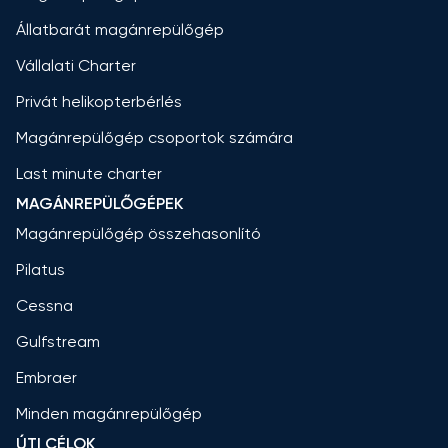
Állatbarát magánrepülőgép
Vállalati Charter
Privát helikopterbérlés
Magánrepülőgép csoportok számára
Last minute charter
MAGÁNREPÜLŐGÉPEK
Magánrepülőgép összehasonlító
Pilatus
Cessna
Gulfstream
Embraer
Minden magánrepülőgép
ÚTI CÉLOK