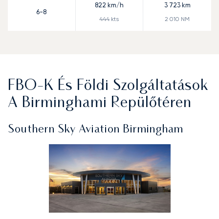
822
km/h
3 723
km
6-8
444
kts
2 010
NM
FBO-K És Földi Szolgáltatások
A Birminghami Repülőtéren
Southern Sky Aviation Birmingham