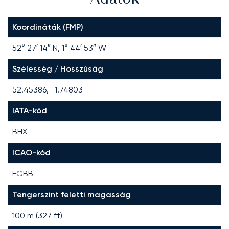
Koordináták (FMP)
52° 27′ 14″ N, 1° 44′ 53″ W
Szélesség / Hosszúság
52.45386, -1.74803
IATA-kód
BHX
ICAO-kód
EGBB
Tengerszint feletti magasság
100 m (327 ft)