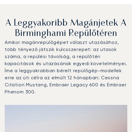
A Leggyakoribb Magánjetek A
Birminghami Repülőtéren
Amikor magánrepülőgépet választ utazásához,
több tényező játszik kulcsszerepet: az utasok
száma, a repülési távolság, a repülőtéri
kapacitások és utazásának egyedi követelményei.
Íme a leggyakrabban bérelt repülőgép-modellek
erre az úti célra az elmúlt 12 hónapban: Cessna
Citation Mustang, Embraer Legacy 600 és Embraer
Phenom 300.
Birminghami repülőtér : A 3 legtöbbet repült repülőgép-t
Repülőgép fotója
Repülőgép-típus
Ülőhelyek
Sebesség (km/h)
Sebesség (csomó)
Hatótávolság (km)
Hatótávolság (NM)