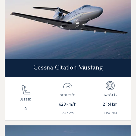
Cessna Citation Mustang
628
km/h
2 161
km
4
339
kts
1 167
NM