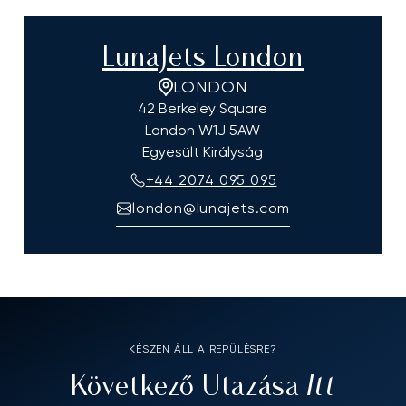
LunaJets London
LONDON
42 Berkeley Square
London
W1J 5AW
Egyesült Királyság
+44 2074 095 095
london@lunajets.com
KÉSZEN ÁLL A REPÜLÉSRE?
Itt
Következő Utazása