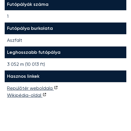
Futópályák száma
1
Futópálya burkolata
Aszfalt
Leghosszabb futópálya
3 052
m (
10 013
ft)
Hasznos linkek
Repülőtér weboldala
Wikipédia-oldal