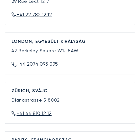
29 Rue Lect
1217
+41 22 782 12 12
LONDON, EGYESÜLT KIRÁLYSÁG
42 Berkeley Square
W1J 5AW
+44 2074 095 095
ZÜRICH, SVÁJC
Dianastrasse 5
8002
+41 44 810 12 12