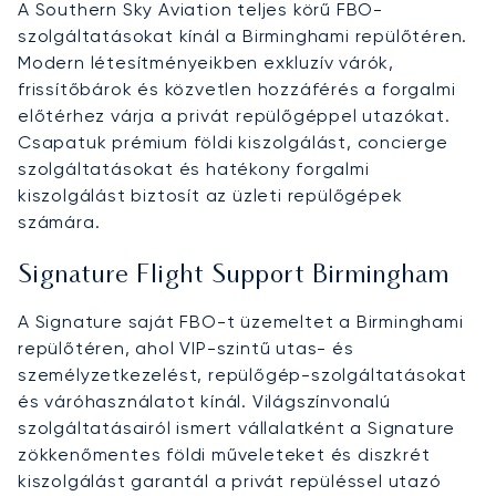
A Southern Sky Aviation teljes körű FBO-
szolgáltatásokat kínál a Birminghami repülőtéren.
Modern létesítményeikben exkluzív várók,
frissítőbárok és közvetlen hozzáférés a forgalmi
előtérhez várja a privát repülőgéppel utazókat.
Csapatuk prémium földi kiszolgálást, concierge
szolgáltatásokat és hatékony forgalmi
kiszolgálást biztosít az üzleti repülőgépek
számára.
Signature Flight Support Birmingham
A Signature saját FBO-t üzemeltet a Birminghami
repülőtéren, ahol VIP-szintű utas- és
személyzetkezelést, repülőgép-szolgáltatásokat
és váróhasználatot kínál. Világszínvonalú
szolgáltatásairól ismert vállalatként a Signature
zökkenőmentes földi műveleteket és diszkrét
kiszolgálást garantál a privát repüléssel utazó