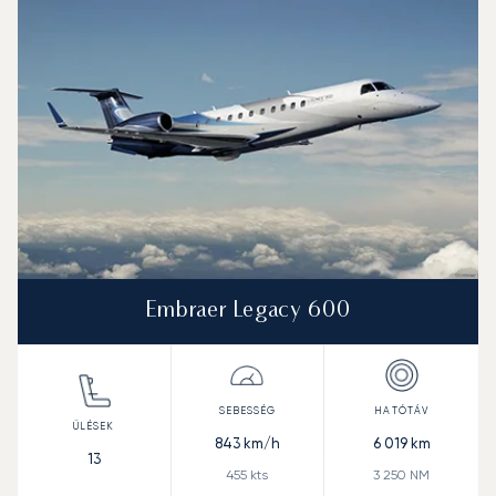
Embraer Legacy 600
843
km/h
6 019
km
13
455
kts
3 250
NM