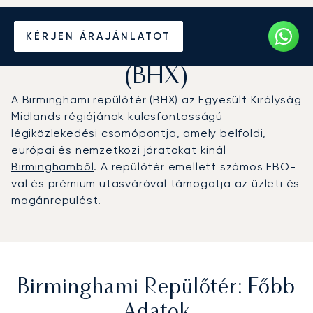
Magánrepülőgép bérlése a
KÉRJEN ÁRAJÁNLATOT
Birminghami repülőtérre
(BHX)
A Birminghami repülőtér (BHX) az Egyesült Királyság
Midlands régiójának kulcsfontosságú
légiközlekedési csomópontja, amely belföldi,
európai és nemzetközi járatokat kínál
Birminghamből
. A repülőtér emellett számos FBO-
val és prémium utasváróval támogatja az üzleti és
magánrepülést.
Birminghami Repülőtér: Főbb
Adatok