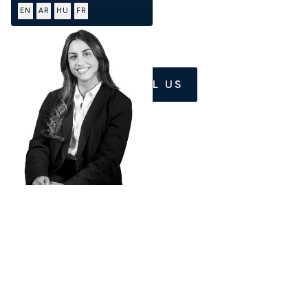
EN
AR
HU
FR
CALL US