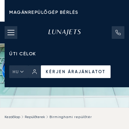
MAGÁNREPÜLŐGÉP BÉRLÉS
CHARTER ÁRAK
MAGÁNREPÜLŐGÉPEK
ÚTI CÉLOK
KÉRJEN ÁRAJÁNLATOT
HU
Kezdőlap
Repülőterek
Birminghami repülőtér