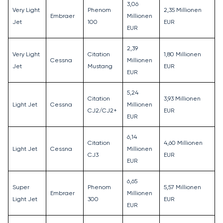
3,06
Very Light
Phenom
2,35 Millionen
Embraer
Millionen
Jet
100
EUR
EUR
2,39
Very Light
Citation
1,80 Millionen
Cessna
Millionen
Jet
Mustang
EUR
EUR
5,24
Citation
3,93 Millionen
Light Jet
Cessna
Millionen
CJ2/CJ2+
EUR
EUR
6,14
Citation
4,60 Millionen
Light Jet
Cessna
Millionen
CJ3
EUR
EUR
6,65
Super
Phenom
5,57 Millionen
Embraer
Millionen
Light Jet
300
EUR
EUR