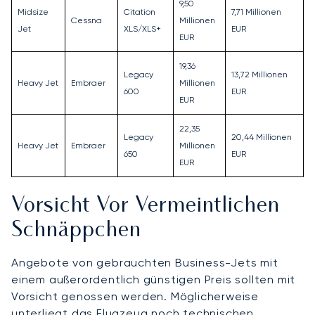
9,50
Midsize
Citation
7,71 Millionen
Cessna
Millionen
Jet
XLS/XLS+
EUR
EUR
19,36
Legacy
13,72 Millionen
Heavy Jet
Embraer
Millionen
600
EUR
EUR
22,35
Legacy
20,44 Millionen
Heavy Jet
Embraer
Millionen
650
EUR
EUR
Vorsicht Vor Vermeintlichen
Schnäppchen
Angebote von gebrauchten Business-Jets mit
einem außerordentlich günstigen Preis sollten mit
Vorsicht genossen werden. Möglicherweise
unterliegt das Flugzeug noch technischen