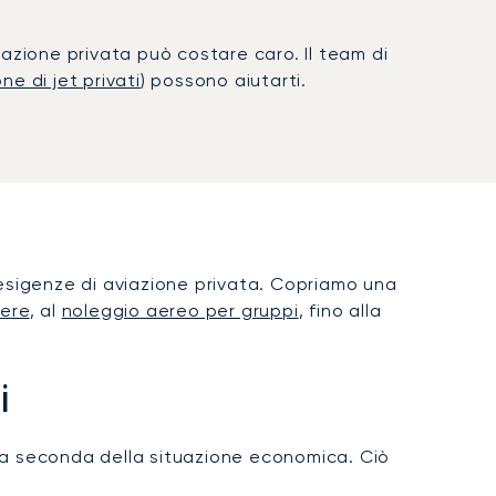
azione privata può costare caro. Il team di
ne di jet privati
) possono aiutarti.
e esigenze di aviazione privata. Copriamo una
cere
, al
noleggio aereo per gruppi
, fino alla
i
i a seconda della situazione economica. Ciò