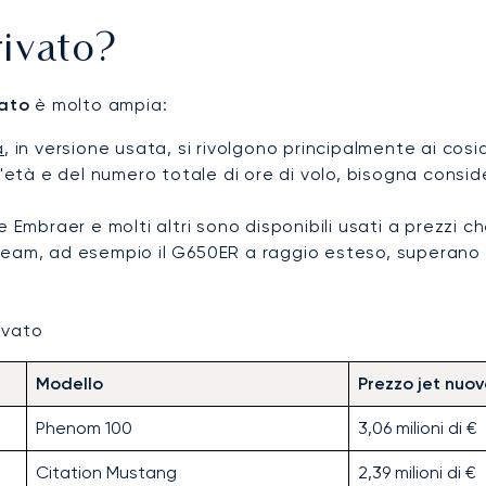
ivato?
sato
è molto ampia:
a
, in versione usata, si rivolgono principalmente ai cosi
'età e del numero totale di ore di volo, bisogna consi
mbraer e molti altri sono disponibili usati a prezzi che 
tream, ad esempio il G650ER a raggio esteso, superano r
rivato
Modello
Prezzo jet nuo
Phenom 100
3,06 milioni di €
Citation Mustang
2,39 milioni di €