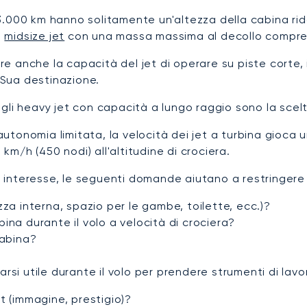
3.000 km hanno solitamente un'altezza della cabina r
i
midsize jet
con una massa massima al decollo compres
anche la capacità del jet di operare su piste corte, il
a Sua destinazione.
gli heavy jet con capacità a lungo raggio sono la scelt
 autonomia limitata, la velocità dei jet a turbina gioca u
 km/h (450 nodi) all'altitudine di crociera.
di interesse, le seguenti domande aiutano a restringere 
za interna, spazio per le gambe, toilette, ecc.)?
ina durante il volo a velocità di crociera?
cabina?
rsi utile durante il volo per prendere strumenti di lavo
t (immagine, prestigio)?