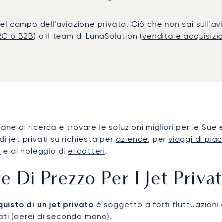
 campo dell'aviazione privata. Ciò che non sai sull'avi
B2C o B2B
) o il team di LunaSolution (
vendita e acquisizio
ane di ricerca e trovare le soluzioni migliori per le Su
i jet privati su richiesta per
aziende
, per
viaggi di pia
e
e al noleggio di
elicotteri
.
e Di Prezzo Per I Jet Privat
uisto di un jet privato
è soggetto a forti fluttuazion
ti (aerei di seconda mano).