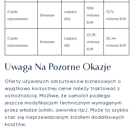
19,36
Ciężki
Legacy
13,72
Embraer
miliona
odrzutowiec
600
miliona EUR
EUR
22,35
Ciężki
Legacy
20,44
Embraer
miliona
odrzutowiec
650
miliona EUR
EUR
Uwaga Na Pozorne Okazje
Oferty używanych odrzutowców biznesowych o
wyjątkowo korzystnej cenie należy traktować z
ostrożnością. Możliwe, że samolot podlega
jeszcze modyfikacjom technicznym wymaganym
przez władze (silniki, awionika itp.). Może to szybko
stać się nieprzewidzianym źródłem dodatkowych
kosztów.