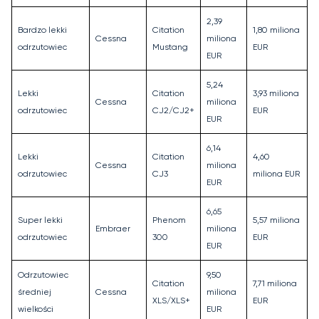
2,39
Bardzo lekki
Citation
1,80 miliona
Cessna
miliona
odrzutowiec
Mustang
EUR
EUR
5,24
Lekki
Citation
3,93 miliona
Cessna
miliona
odrzutowiec
CJ2/CJ2+
EUR
EUR
6,14
Lekki
Citation
4,60
Cessna
miliona
odrzutowiec
CJ3
miliona EUR
EUR
6,65
Super lekki
Phenom
5,57 miliona
Embraer
miliona
odrzutowiec
300
EUR
EUR
Odrzutowiec
9,50
Citation
7,71 miliona
średniej
Cessna
miliona
XLS/XLS+
EUR
wielkości
EUR