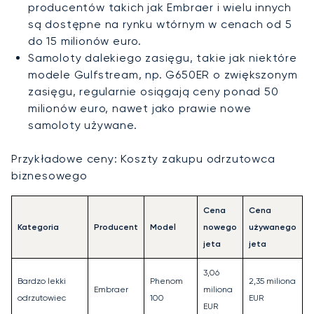
producentów takich jak Embraer i wielu innych
są dostępne na rynku wtórnym w cenach od 5
do 15 milionów euro.
Samoloty dalekiego zasięgu, takie jak niektóre
modele Gulfstream, np. G650ER o zwiększonym
zasięgu, regularnie osiągają ceny ponad 50
milionów euro, nawet jako prawie nowe
samoloty używane.
Przykładowe ceny: Koszty zakupu odrzutowca
biznesowego
Cena
Cena
Kategoria
Producent
Model
nowego
używanego
jeta
jeta
3,06
Bardzo lekki
Phenom
2,35 miliona
Embraer
miliona
odrzutowiec
100
EUR
EUR