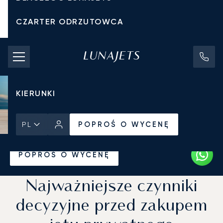
CZARTER ODRZUTOWCA
KOSZTY CZARTERU
PRYWATNE ODRZUTOWCE
KIERUNKI
POPROŚ O WYCENĘ
PL
Strona Główna
Wiadomości i Perspektywy
POPROŚ O WYCENĘ
Najważniejsze czynniki
decyzyjne przed zakupem