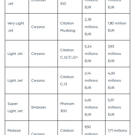
Jet
100
EUR
EUR
2,39
Very Light
Citation
1,80 million
Cessna
millions
Jet
Mustang
EUR
EUR
5,24
3,93
Citation
Light Jet
Cessna
millions
millions
CJ2/CJ2+
EUR
EUR
6,14
4,60
Citation
Light Jet
Cessna
millions
millions
CJ3
EUR
EUR
6,65
5,57
Super
Phenom
Embraer
millions
millions
Light Jet
300
EUR
EUR
9,50
Midsize
Citation
7,71 millions
Cessna
millions