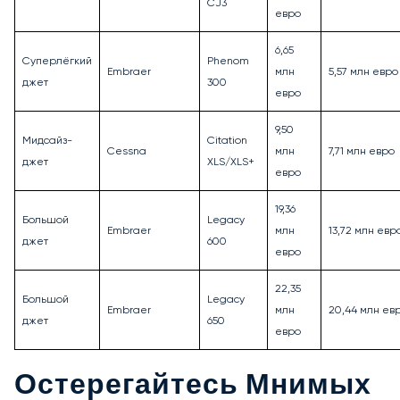
CJ3
евро
6,65
Суперлёгкий
Phenom
Embraer
млн
5,57 млн евро
джет
300
евро
9,50
Мидсайз-
Citation
Cessna
млн
7,71 млн евро
джет
XLS/XLS+
евро
19,36
Большой
Legacy
Embraer
млн
13,72 млн евр
джет
600
евро
22,35
Большой
Legacy
Embraer
млн
20,44 млн ев
джет
650
евро
Остерегайтесь Мнимых