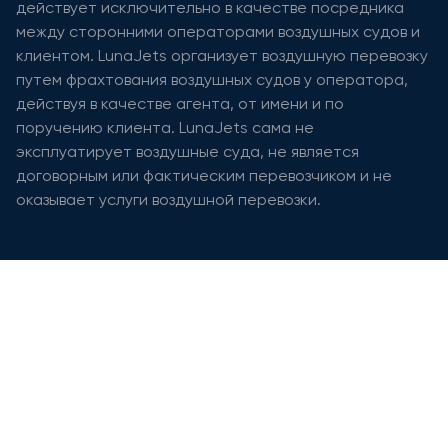
действует исключительно в качестве посредника
между сторонними операторами воздушных судов и
клиентом. LunaJets организует воздушную перевозку
путем фрахтования воздушных судов у оператора,
действуя в качестве агента, от имени и по
поручению клиента. LunaJets сама не
эксплуатирует воздушные суда, не является
договорным или фактическим перевозчиком и не
оказывает услуги воздушной перевозки.