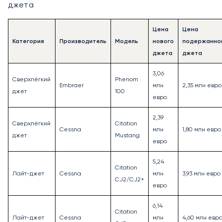
джета
Цена
Цена
Категория
Производитель
Модель
нового
подержанно
джета
джета
3,06
Сверхлёгкий
Phenom
Embraer
млн
2,35 млн евро
джет
100
евро
2,39
Сверхлёгкий
Citation
Cessna
млн
1,80 млн евро
джет
Mustang
евро
5,24
Citation
Лайт-джет
Cessna
млн
3,93 млн евро
CJ2/CJ2+
евро
6,14
Citation
Лайт-джет
Cessna
млн
4,60 млн евр