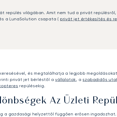
át repülés világában. Amit nem tud a privát repülésről
és a LunaSolution csapata (
privát jet értékesítés és
keresésével, és megtalálhatja a legjobb megoldásokat p
inti privát jet bérléstől a
vállalatok
, a
szabadidős uta
ikopteres
repülésekig.
lönbségek Az Üzleti Repü
g a gazdasági helyzettől függően erősen ingadozhat. 