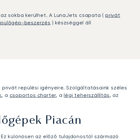
, az sokba kerülhet. A LunaJets csapata (
privát
 repülőgép-beszerzés
) készséggel áll
rivát repülési igényeire. Szolgáltatásaink széles
k
, a
csoportos charter
, a
légi teherszállítás
, az
lőgépek Piacán
Ez különösen az előző tulajdonostól származó