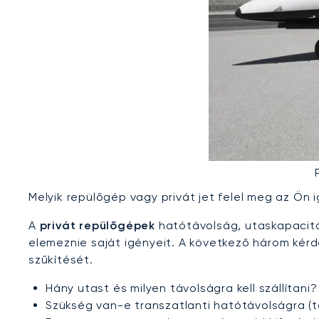
Melyik repülőgép vagy privát jet felel meg az Ön 
A
privát repülőgépek
hatótávolság, utaskapacitá
elemeznie saját igényeit. A következő három kér
szűkítését.
Hány utast és milyen távolságra kell szállítani?
Szükség van-e transzatlanti hatótávolságra (