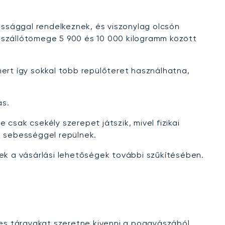
ssággal rendelkeznek, és viszonylag olcsón
elszállótömege 5 900 és 10 000 kilogramm között
ert így sokkal több repülőteret használhatna,
ás.
csak csekély szerepet játszik, mivel fizikai
 sebességgel repülnek.
nek a vásárlási lehetőségek további szűkítésében.
es tárgyakat szeretne kivenni a poggyászából.