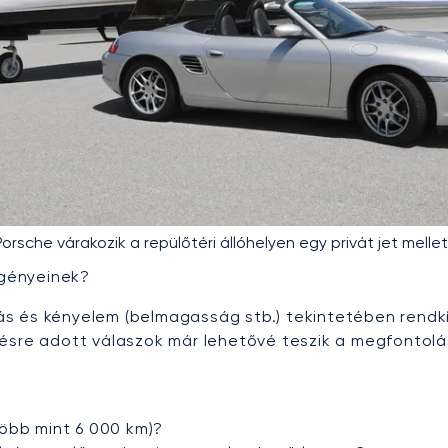
Porsche várakozik a repülőtéri állóhelyen egy privát jet mellet
igényeinek?
s és kényelem (belmagasság stb.) tekintetében rendkí
désre adott válaszok már lehetővé teszik a megfontolá
több mint 6 000 km)?