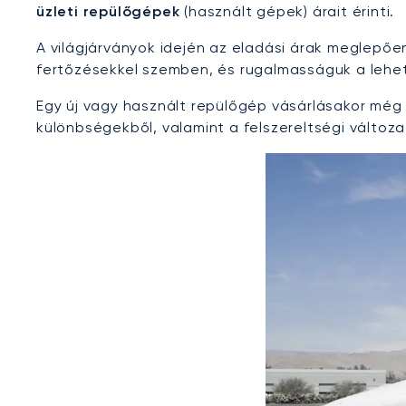
üzleti repülőgépek
(használt gépek) árait érinti.
A világjárványok idején az eladási árak meglepő
fertőzésekkel szemben, és rugalmasságuk a lehets
Egy új vagy használt repülőgép vásárlásakor még 
különbségekből, valamint a felszereltségi változ