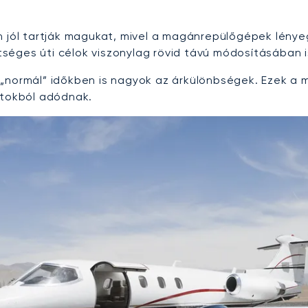
en jól tartják magukat, mivel a magánrepülőgépek lén
éges úti célok viszonylag rövid távú módosításában is
„normál” időkben is nagyok az árkülönbségek. Ezek a m
atokból adódnak.