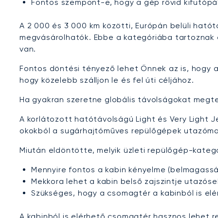
Fontos szempont-e, hogy a gép rövid kifutópá
A 2 000 és 3 000 km közötti, Európán belüli hat
megvásárolhatók. Ebbe a kategóriába tartoznak
van.
Fontos döntési tényező lehet Önnek az is, hogy a
hogy közelebb szálljon le és fel úti céljához.
Ha gyakran szeretne globális távolságokat megte
A korlátozott hatótávolságú Light és Very Light J
okokból a sugárhajtóműves repülőgépek utazómag
Miután eldöntötte, melyik üzleti repülőgép-kateg
Mennyire fontos a kabin kényelme (belmagasság
Mekkora lehet a kabin belső zajszintje utazós
Szükséges, hogy a csomagtér a kabinból is el
A kabinból is elérhető csomagtér hasznos lehet 