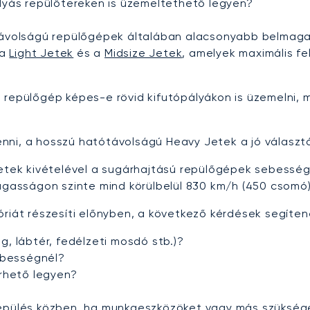
lyás repülőtereken is üzemeltethető legyen?
ótávolságú repülőgépek általában alacsonyabb belmaga
 a
Light Jetek
és a
Midsize Jetek
, amelyek maximális f
 repülőgép képes-e rövid kifutópályákon is üzemelni, m
nni, a hosszú hatótávolságú Heavy Jetek a jó választ
etek kivételével a sugárhajtású repülőgépek sebessége 
asságon szinte mind körülbelül 830 km/h (450 csomó)
óriát részesíti előnyben, a következő kérdések segíte
, lábtér, fedélzeti mosdó stb.)?
ebességnél?
érhető legyen?
repülés közben, ha munkaeszközöket vagy más szükség