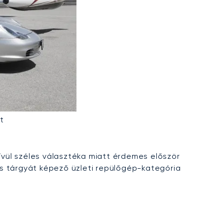
t
vül széles választéka miatt érdemes először
s tárgyát képező üzleti repülőgép-kategória