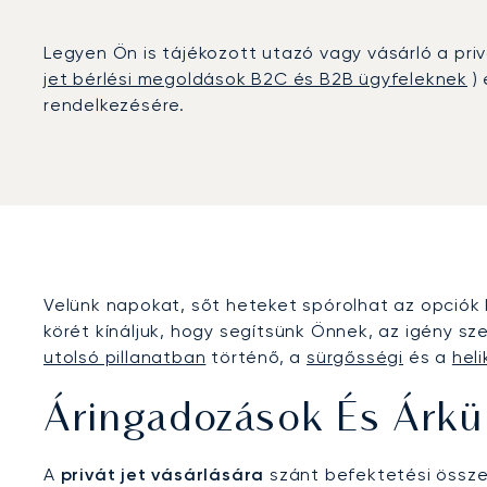
Legyen Ön is tájékozott utazó vagy vásárló a priv
jet bérlési megoldások B2C és B2B ügyfeleknek
) 
rendelkezésére.
Velünk napokat, sőt heteket spórolhat az opciók 
körét kínáljuk, hogy segítsünk Önnek, az igény szer
utolsó pillanatban
történő, a
sürgősségi
és a
hel
Áringadozások És Árkü
A
privát jet vásárlására
szánt befektetési össze