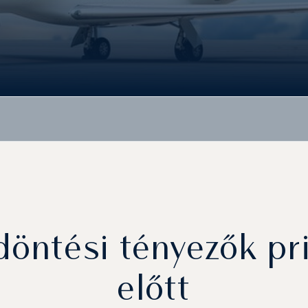
öntési tényezők pri
előtt