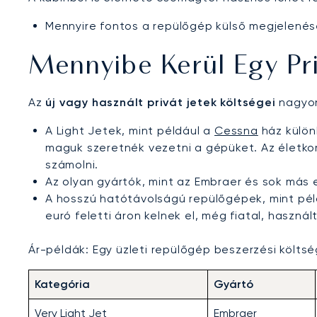
Mennyire fontos a repülőgép külső megjelenése
Mennyibe Kerül Egy Pri
Az
új vagy használt privát jetek költségei
nagyon
A Light Jetek, mint például a
Cessna
ház külön
maguk szeretnék vezetni a gépüket. Az életkortól
számolni.
Az olyan gyártók, mint az Embraer és sok más 
A hosszú hatótávolságú repülőgépek, mint pél
euró feletti áron kelnek el, még fiatal, használ
Ár-példák: Egy üzleti repülőgép beszerzési költsé
Kategória
Gyártó
Very Light Jet
Embraer