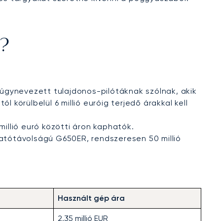
p?
úgynevezett tulajdonos-pilótáknak szólnak, akik
l körülbelül 6 millió euróig terjedő árakkal kell
illió euró közötti áron kaphatók.
atótávolságú G650ER, rendszeresen 50 millió
Használt gép ára
2,35 millió EUR