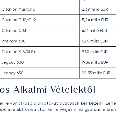
Citation Mustang
2,39 millió EUR
Citation CJ2/CJ2+
5,24 millió EUR
Citation CJ3
6,14 millió EUR
Phenom 300
6,65 millió EUR
Citation XLS/XLS+
9,50 millió EUR
Legacy 600
19,36 millió EUR
Legacy 650
22,35 millió EUR
s Alkalmi Vételektől
épekre vonatkozó ajánlatokat óvatosan kell kezelni. L
epüléselektronika stb.) kell elvégezni. Ez gyorsan előr