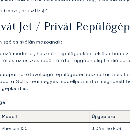
 (imázs, presztízs)?
vát Jet / Privát Repülőgé
 széles skálán mozognak:
böző modelljei, használt repülőgépként elsősorban az 
 és az összes repült órától függően alig 1 millió eurótó
európai hatótávolságú repülőgépei használtan 5 és 15 m
dául a Gulfstream egyes modelljei, mint a megnövelt h
t gépként is.
gei
Modell
Új gép ára
Phenom 100
3,06 millió EUR