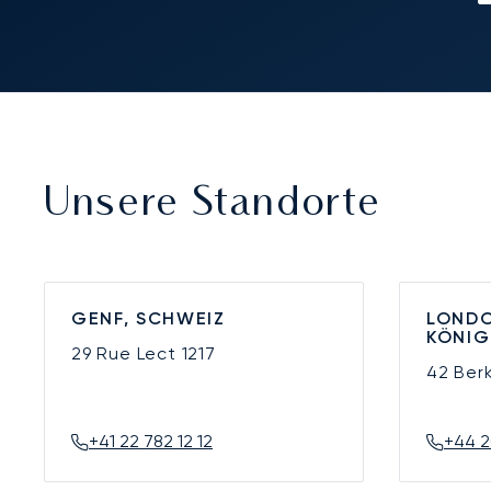
Unsere Standorte
GENF, SCHWEIZ
LONDO
KÖNIG
29 Rue Lect
1217
42 Ber
+41 22 782 12 12
+44 2