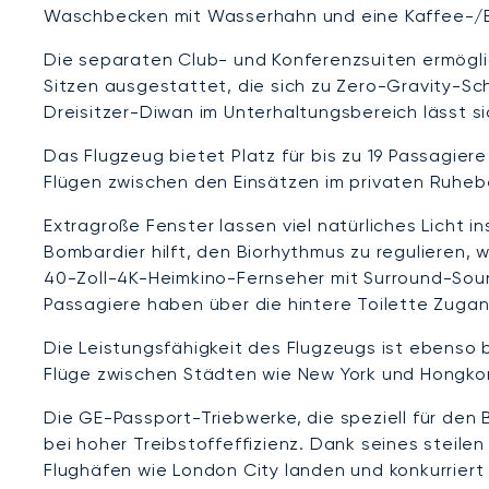
Waschbecken mit Wasserhahn und eine Kaffee-/
Die separaten Club- und Konferenzsuiten ermögli
Sitzen ausgestattet, die sich zu Zero-Gravity-Sc
Dreisitzer-Diwan im Unterhaltungsbereich lässt s
Das Flugzeug bietet Platz für bis zu 19 Passagiere
Flügen zwischen den Einsätzen im privaten Ruheb
Extragroße Fenster lassen viel natürliches Licht
Bombardier hilft, den Biorhythmus zu regulieren, 
40-Zoll-4K-Heimkino-Fernseher mit Surround-Soun
Passagiere haben über die hintere Toilette Zug
Die Leistungsfähigkeit des Flugzeugs ist ebenso 
Flüge zwischen Städten wie New York und Hongkon
Die GE-Passport-Triebwerke, die speziell für de
bei hoher Treibstoffeffizienz. Dank seines steil
Flughäfen wie London City landen und konkurriert 