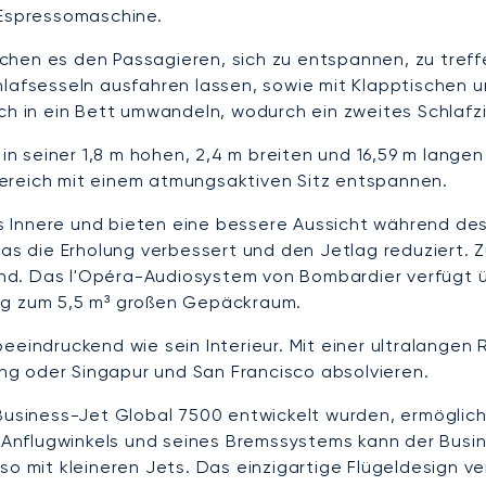
Espressomaschine.
chen es den Passagieren, sich zu entspannen, zu tref
hlafsesseln ausfahren lassen, sowie mit Klapptischen
ich in ein Bett umwandeln, wodurch ein zweites Schlaf
 in seiner 1,8 m hohen, 2,4 m breiten und 16,59 m lang
ereich mit einem atmungsaktiven Sitz entspannen.
 ins Innere und bieten eine bessere Aussicht während d
was die Erholung verbessert und den Jetlag reduziert. 
d. Das l'Opéra-Audiosystem von Bombardier verfügt üb
ang zum 5,5 m³ großen Gepäckraum.
beeindruckend wie sein Interieur. Mit einer ultralange
g oder Singapur und San Francisco absolvieren.
n Business-Jet Global 7500 entwickelt wurden, ermögli
en Anflugwinkels und seines Bremssystems kann der Bus
so mit kleineren Jets. Das einzigartige Flügeldesign v