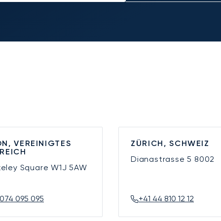
N, VEREINIGTES
ZÜRICH, SCHWEIZ
REICH
Dianastrasse 5
8002
keley Square
W1J 5AW
074 095 095
+41 44 810 12 12