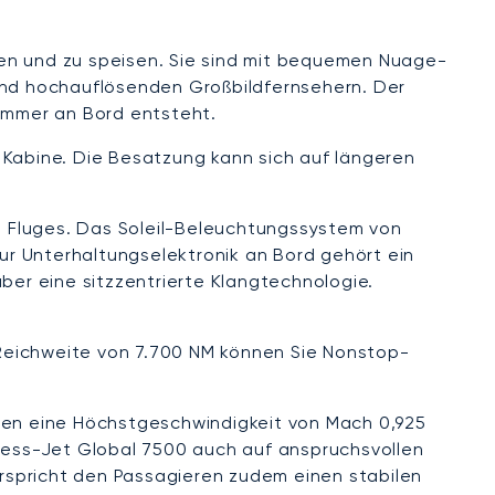
fen und zu speisen. Sie sind mit bequemen Nuage-
 und hochauflösenden Großbildfernsehern. Der
zimmer an Bord entsteht.
en Kabine. Die Besatzung kann sich auf längeren
es Fluges. Das Soleil-Beleuchtungssystem von
Zur Unterhaltungselektronik an Bord gehört ein
er eine sitzzentrierte Klangtechnologie.
n Reichweite von 7.700 NM können Sie Nonstop-
chen eine Höchstgeschwindigkeit von Mach 0,925
iness-Jet Global 7500 auch auf anspruchsvollen
erspricht den Passagieren zudem einen stabilen