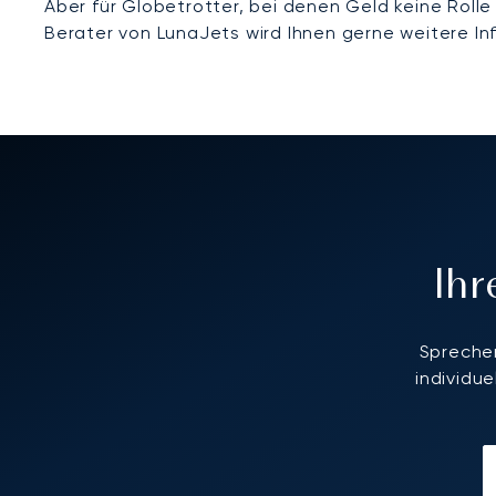
Aber für Globetrotter, bei denen Geld keine Rolle
Berater von LunaJets wird Ihnen gerne weitere In
Ih
Sprechen
individu