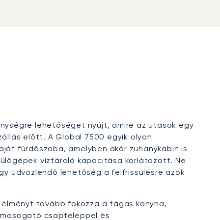
enységre lehetőséget nyújt, amire az utasok egy
állás előtt. A Global 7500 egyik olyan
saját fürdőszoba, amelyben akár zuhanykabin is
pülőgépek víztároló kapacitása korlátozott. Ne
egy üdvözlendő lehetőség a felfrissülésre azok
si élményt tovább fokozza a tágas konyha,
ó, mosogató csapteleppel és