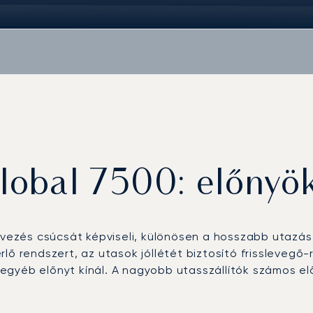
lobal 7500: előnyök
zés csúcsát képviseli, különösen a hosszabb utazáso
lő rendszert, az utasok jóllétét biztosító frisslevegő
gyéb előnyt kínál. A nagyobb utasszállítók számos elő