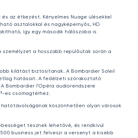
st és az étkezést. Kényelmes Nuage ülésekkel
ukható asztalokkal és nagyképernyős, HD
kítható, így egy második hálószoba is
 A személyzet a hosszabb repülőutak során a
bb kilátást biztosítanak. A Bombardier Soleil
jetlag hatásait. A fedélzeti szórakoztató
 A Bombardier l’Opéra audiorendszere
m³-es csomagtérhez.
es hatótávolságának köszönhetően olyan városok
ebességet tesznek lehetővé, és rendkívül
0 business jet felveszi a versenyt a kisebb