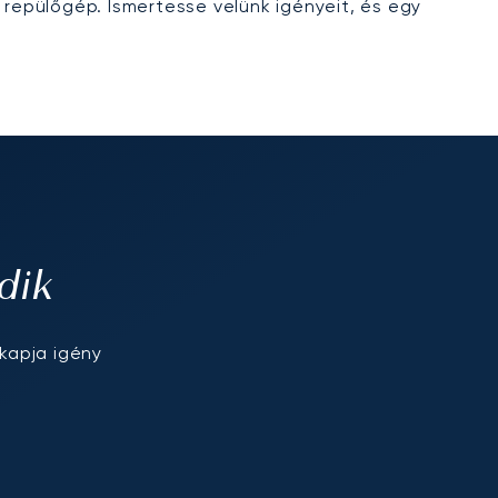
repülőgép. Ismertesse velünk igényeit, és egy
dik
kapja igény