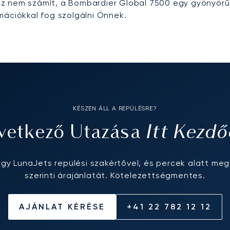
z nem számít, a Bombardier Global 7500 egy gyönyörű 
mációkkal fog szolgálni Önnek.
KÉSZEN ÁLL A REPÜLÉSRE?
Itt Kezdő
vetkező Utazása
egy LunaJets repülési szakértővel, és percek alatt meg
szerinti árajánlatát. Kötelezettségmentes.
AJÁNLAT KÉRÉSE
+41 22 782 12 12