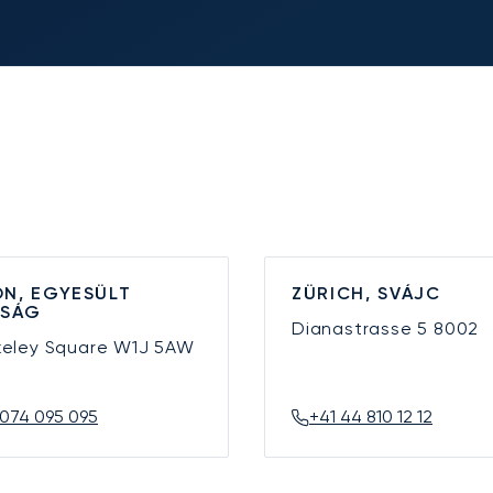
N, EGYESÜLT
ZÜRICH, SVÁJC
YSÁG
Dianastrasse 5
8002
keley Square
W1J 5AW
074 095 095
+41 44 810 12 12