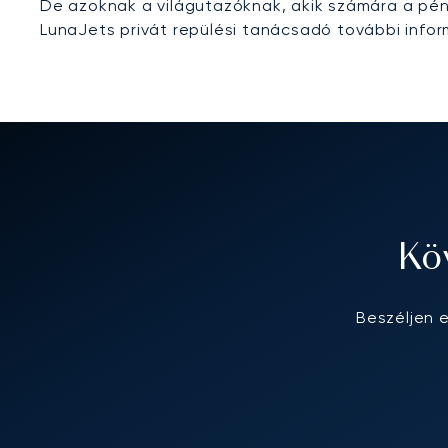
De azoknak a világutazóknak, akik számára a pén
LunaJets privát repülési tanácsadó további infor
Kö
Beszéljen 