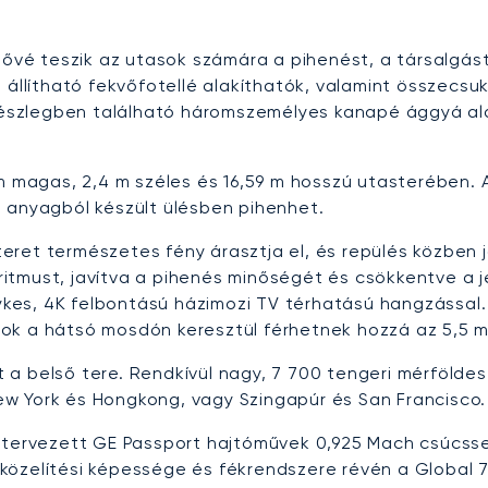
etővé teszik az utasok számára a pihenést, a társalgá
a állítható fekvőfotellé alakíthatók, valamint összecs
 részlegben található háromszemélyes kanapé ággyá ala
 m magas, 2,4 m széles és 16,59 m hosszú utasterében.
 anyagból készült ülésben pihenhet.
ret természetes fény árasztja el, és repülés közben jo
n ritmust, javítva a pihenés minőségét és csökkentve a 
kes, 4K felbontású házimozi TV térhatású hangzással.
sok a hátsó mosdón keresztül férhetnek hozzá az 5,5 
 a belső tere. Rendkívül nagy, 7 700 tengeri mérföld
 New York és Hongkong, vagy Szingapúr és San Francisco.
z tervezett GE Passport hajtóművek 0,925 Mach csúcss
lítési képessége és fékrendszere révén a Global 750