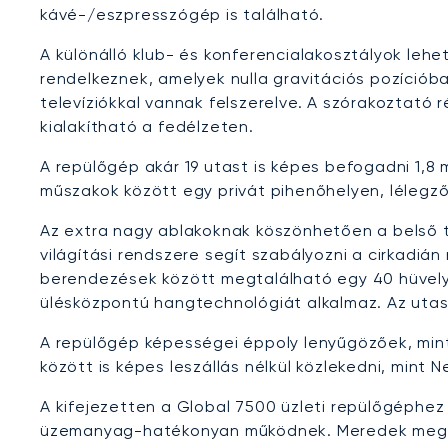
kávé-/eszpresszógép is található.
A különálló klub- és konferencialakosztályok leh
rendelkeznek, amelyek nulla gravitációs pozíciób
televíziókkal vannak felszerelve. A szórakoztató
kialakítható a fedélzeten.
A repülőgép akár 19 utast is képes befogadni 1,8
műszakok között egy privát pihenőhelyen, lélegző
Az extra nagy ablakoknak köszönhetően a belső te
világítási rendszere segít szabályozni a cirkadiá
berendezések között megtalálható egy 40 hüvely
ülésközpontú hangtechnológiát alkalmaz. Az uta
A repülőgép képességei éppoly lenyűgözőek, mint
között is képes leszállás nélkül közlekedni, mint
A kifejezetten a Global 7500 üzleti repülőgéphe
üzemanyag-hatékonyan működnek. Meredek megköze