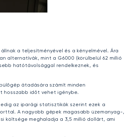
n állnak a teljesítményével és a kényelmével. Ára
 alternatívák, mint a G6000 (körülbelül 62 millió
k kisebb hatótávolsággal rendelkeznek, és
repülőgép átadására számít minden
át hosszabb időt vehet igénybe.
edig az iparági statisztikák szerint ezek a
oporttal. A nagyobb gépek magasabb üzemanyag-,
 költsége meghaladja a 3,5 millió dollárt, ami