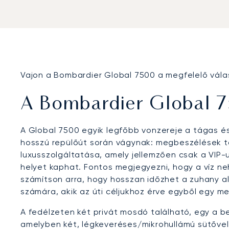
Vajon a Bombardier Global 7500 a megfelelő vála
A Bombardier Global 
A Global 7500 egyik legfőbb vonzereje a tágas és
hosszú repülőút során vágynak: megbeszélések tart
luxusszolgáltatása, amely jellemzően csak a VIP-
helyet kaphat. Fontos megjegyezni, hogy a víz ne
számítson arra, hogy hosszan időzhet a zuhany al
számára, akik az úti céljukhoz érve egyből egy m
A fedélzeten két privát mosdó található, egy a b
amelyben két, légkeveréses/mikrohullámú sütővel