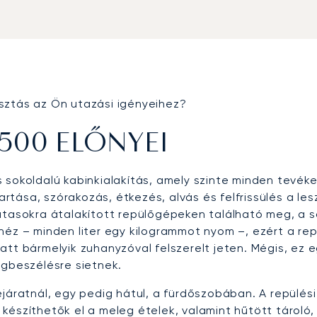
sztás az Ön utazási igényeihez?
7500 ELŐNYEI
 sokoldalú kabinkialakítás, amely szinte minden tevék
ása, szórakozás, étkezés, alvás és felfrissülés a lesz
utasokra átalakított repülőgépeken található meg, a 
héz – minden liter egy kilogrammot nyom –, ezért a re
att bármelyik zuhanyzóval felszerelt jeten. Mégis, ez 
egbeszélésre sietnek.
ejáratnál, egy pedig hátul, a fürdőszobában. A repülé
 készíthetők el a meleg ételek, valamint hűtött tárol