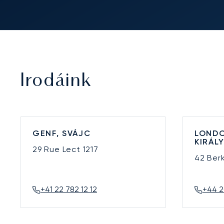
Irodáink
GENF, SVÁJC
LONDO
KIRÁL
29 Rue Lect
1217
42 Ber
+41 22 782 12 12
+44 2