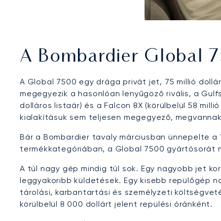
A Bombardier Global
A Global 7500 egy drága privát jet, 75 millió doll
megegyezik a hasonlóan lenyűgöző rivális, a Gulfs
dolláros listaár) és a Falcon 8X (körülbelül 58 mil
kialakításuk sem teljesen megegyező, megvannak
Bár a Bombardier tavaly márciusban ünnepelte a 
termékkategóriában, a Global 7500 gyártósorát m
A túl nagy gép mindig túl sok. Egy nagyobb jet ko
leggyakoribb küldetések. Egy kisebb repülőgép
tárolási, karbantartási és személyzeti költségvet
körülbelül 8 000 dollárt jelent repülési óránként.