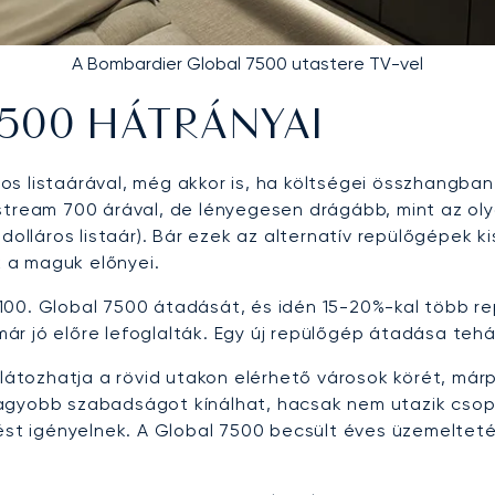
A Bombardier Global 7500 utastere TV-vel
 7500 HÁTRÁNYAI
áros listaárával, még akkor is, ha költségei összhangba
tream 700 árával, de lényegesen drágább, mint az olyan
lió dolláros listaár). Bár ezek az alternatív repülőgépe
 a maguk előnyei.
100. Global 7500 átadását, és idén 15-20%-kal több 
ár jó előre lefoglalták. Egy új repülőgép átadása teh
rlátozhatja a rövid utakon elérhető városok körét, márp
 nagyobb szabadságot kínálhat, hacsak nem utazik cs
ést igényelnek. A Global 7500 becsült éves üzemeltetési