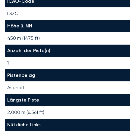
ICAO-Code
LSZC
Höhe ü. NN
450 m (1475 ft)
Anzahl der Piste(n)
1
Pistenbelag
Asphalt
Längste Piste
2.000
m (
6.561
ft)
Nützliche Links