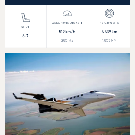
519
km/h
3.339
km
6-7
280
kts
1.803
NM