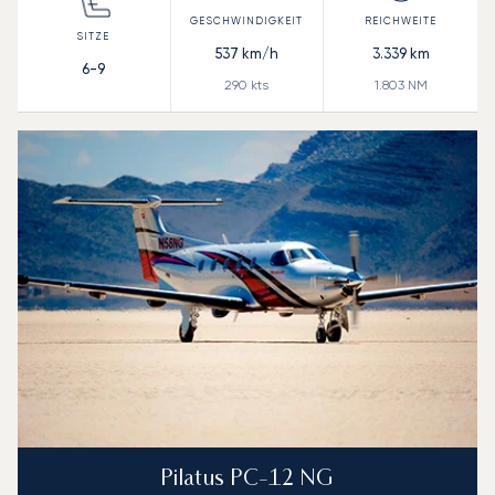
537
km/h
3.339
km
6-9
290
kts
1.803
NM
Pilatus PC-12 NG