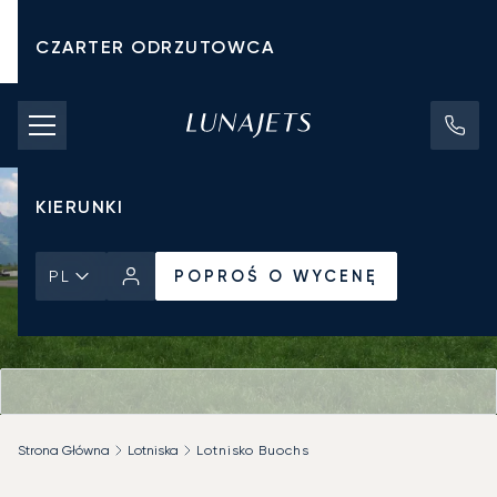
CZARTER ODRZUTOWCA
KOSZTY CZARTERU
PRYWATNE ODRZUTOWCE
KIERUNKI
POPROŚ O WYCENĘ
PL
Strona Główna
Lotniska
Lotnisko Buochs