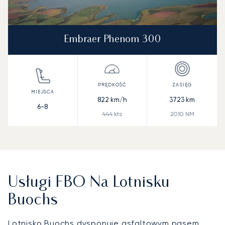
Embraer Phenom 300
822
km/h
3723
km
6-8
444
kts
2010
NM
Usługi FBO Na Lotnisku
Buochs
Lotnisko Buochs dysponuje asfaltowym pasem