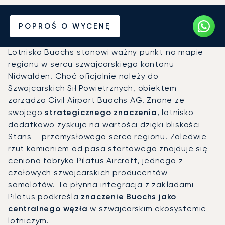
Prywatny odrzutowiec na
POPROŚ O WYCENĘ
Lotnisko Buochs (BXO)
Lotnisko Buochs stanowi ważny punkt na mapie
regionu w sercu szwajcarskiego kantonu
Nidwalden. Choć oficjalnie należy do
Szwajcarskich Sił Powietrznych, obiektem
zarządza Civil Airport Buochs AG. Znane ze
swojego
strategicznego znaczenia
, lotnisko
dodatkowo zyskuje na wartości dzięki bliskości
Stans – przemysłowego serca regionu. Zaledwie
rzut kamieniem od pasa startowego znajduje się
ceniona fabryka
Pilatus Aircraft
, jednego z
czołowych szwajcarskich producentów
samolotów. Ta płynna integracja z zakładami
Pilatus podkreśla
znaczenie Buochs jako
centralnego węzła
w szwajcarskim ekosystemie
lotniczym.