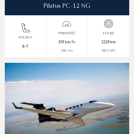
Pilatus PC-12 NG
519
km/h
3339
km
6-7
280
kts
1803
NM