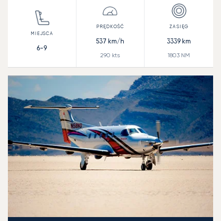
537
km/h
3339
km
6-9
290
kts
1803
NM