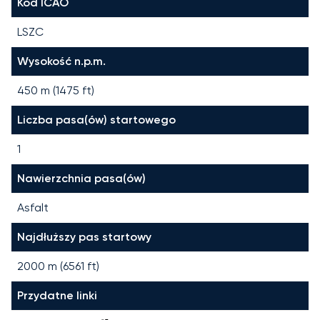
Kod ICAO
LSZC
Wysokość n.p.m.
450 m (1475 ft)
Liczba pasa(ów) startowego
1
Nawierzchnia pasa(ów)
Asfalt
Najdłuższy pas startowy
2000
m (
6561
ft)
Przydatne linki