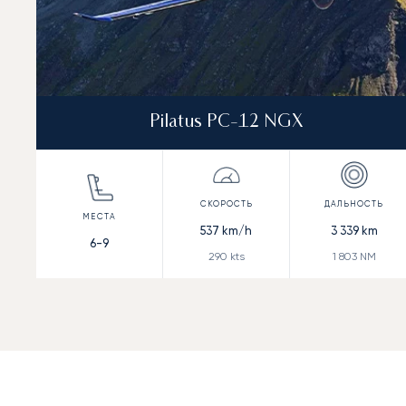
Pilatus PC-12 NGX
537
km/h
3 339
km
6-9
290
kts
1 803
NM