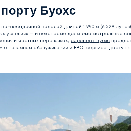
порту Буохс
но-посадочной полосой длиной 1 990 м (6 529 футов
ых условиях — и некоторые дальнемагистральные са
ения и частных перевозках,
аэропорт Буохс
предлаг
м о наземном обслуживании и FBO-сервисе, доступны