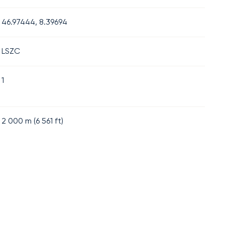
46.97444, 8.39694
LSZC
1
2 000
m (
6 561
ft)