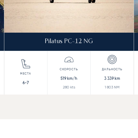
Pilatus PC-12 NG
519
km/h
3 339
km
6-7
280
kts
1 803
NM