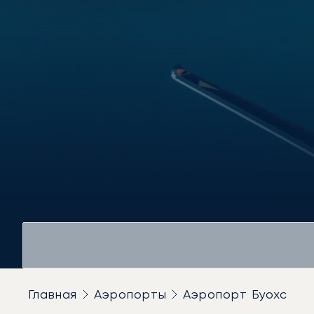
Главная
Аэропорты
Аэропорт Буохс