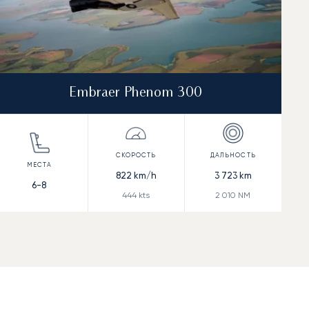
Embraer Phenom 300
822
km/h
3 723
km
6-8
444
kts
2 010
NM