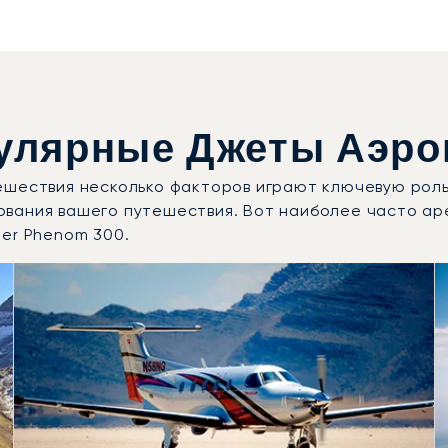
улярные Джеты Аэроп
ешествия несколько факторов играют ключевую роль
вания вашего путешествия. Вот наиболее часто ар
raer Phenom 300.
 воздушных судов по числу полётных движений в 2025 го
Места
Дальность (км)