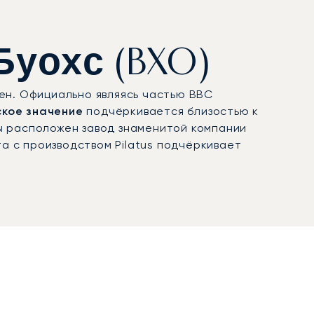
Буохс (BXO)
ен. Официально являясь частью ВВС
ское значение
подчёркивается близостью к
ы расположен завод знаменитой компании
а с производством Pilatus подчёркивает