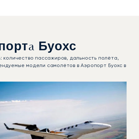
ортa Буохс
: количество пассажиров, дальность полёта,
ендуемые модели самолётов в Аэропорт Буохс в
ду