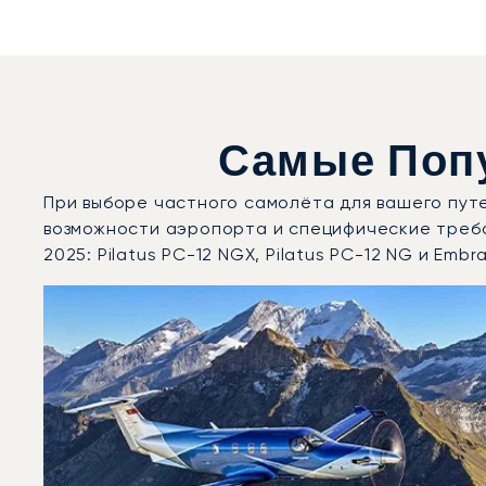
Самые Поп
При выборе частного самолёта для вашего пут
возможности аэропорта и специфические требо
2025: Pilatus PC-12 NGX, Pilatus PC-12 NG и Emb
Аэропорт Буохс : 3 наиболее востребованные модели
Фото воздушного судна
Модель воздушного судна
Скорость (км/ч)
Скорость (узлы)
Дальность (NM)