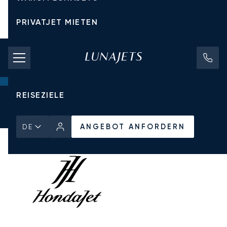
PRIVATJET MIETEN
CHARTERPREISE
PRIVATJETS
REISEZIELE
Startseite
Alle Privatjets
Honda
HondaJet HA 420
ANGEBOT ANFORDERN
ANGEBOT ANFORDERN
DE