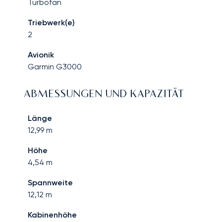
Turbofan
Triebwerk(e)
2
Avionik
Garmin G3000
ABMESSUNGEN UND KAPAZITÄT
Länge
12,99
m
Höhe
4,54
m
Spannweite
12,12
m
Kabinenhöhe