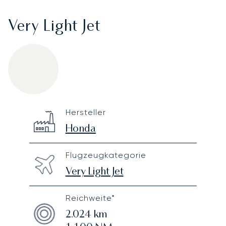
Very Light Jet
Honda HondaJet HA 420
Specification
Value
Hersteller
Technical specifications
Honda
Flugzeugkategorie
Very Light Jet
Reichweite*
2.024
km