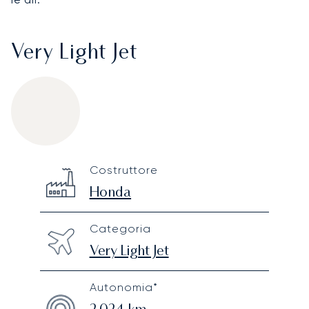
Very Light Jet
Honda HondaJet HA 420
Specification
Value
Costruttore
Technical specifications
Honda
Categoria
Very Light Jet
Autonomia*