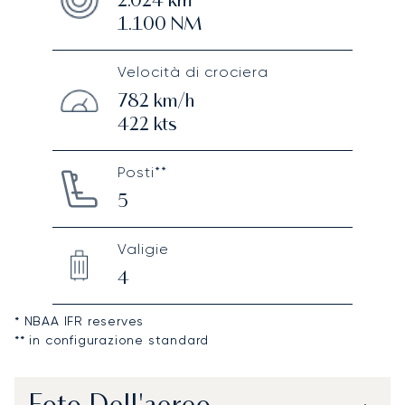
2.024
km
1.100
NM
Velocità di crociera
782
km/h
422
kts
Posti**
5
Valigie
4
* NBAA IFR reserves
** in configurazione standard