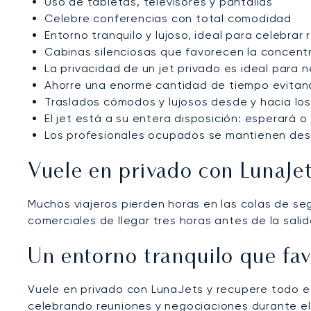
Uso de tabletas, televisores y pantallas
Celebre conferencias con total comodidad
Entorno tranquilo y lujoso, ideal para celebrar
Cabinas silenciosas que favorecen la concentr
La privacidad de un jet privado es ideal para 
Ahorre una enorme cantidad de tiempo evitand
Traslados cómodos y lujosos desde y hacia lo
El jet está a su entera disposición: esperará 
Los profesionales ocupados se mantienen desca
Vuele en privado con LunaJe
Muchos viajeros pierden horas en las colas de s
comerciales de llegar tres horas antes de la salid
Un entorno tranquilo que fav
Vuele en privado con LunaJets y recupere todo es
celebrando reuniones y negociaciones durante el 