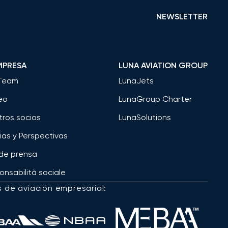
NEWSLETTER
MPRESA
LUNA AVIATION GROUP
Team
LunaJets
eo
LunaGroup Charter
tros socios
LunaSolutions
ias y Perspectivas
 de prensa
nsabilità sociale
s de aviación empresarial: