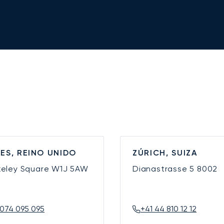
ES, REINO UNIDO
ZÚRICH, SUIZA
keley Square
W1J 5AW
Dianastrasse 5
8002
074 095 095
+41 44 810 12 12