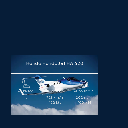
Honda HondaJet HA 420
ASIENTOS
VELOCIDAD
AUTONOMÍA
782
km/h
2024
km
5
422
kts
1100
NM