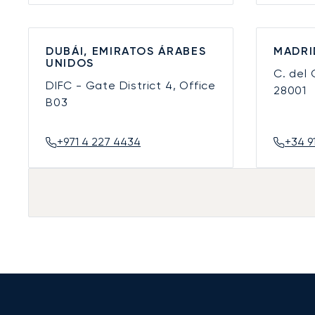
DUBÁI, EMIRATOS ÁRABES
MADRI
UNIDOS
C. del
DIFC - Gate District 4, Office
28001
B03
+971 4 227 4434
+34 9