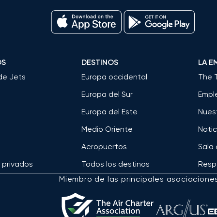
OS
DESTINOS
LA E
de Jets
Europa occidental
The 
Europa del Sur
Empl
Europa del Este
Nues
Medio Oriente
Notic
Aeropuertos
Sala
s privados
Todos los destinos
Respo
Miembro de las principales asociacione