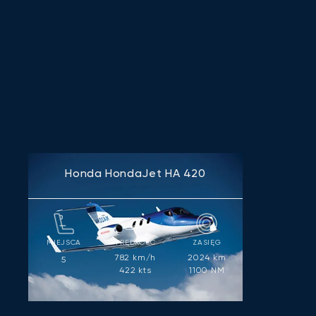
Honda HondaJet HA 420
MIEJSCA
PRĘDKOŚĆ
ZASIĘG
782
km/h
2024
km
5
422
kts
1100
NM