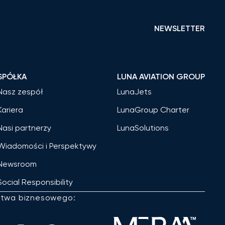
NEWSLETTER
SPÓŁKA
LUNA AVIATION GROUP
Nasz zespół
LunaJets
Kariera
LunaGroup Charter
Nasi partnerzy
LunaSolutions
Wiadomości i Perspektywy
Newsroom
Social Responsibility
ctwa biznesowego: