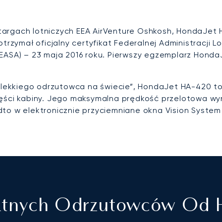
targach lotniczych EEA AirVenture Oshkosh, HondaJet
trzymał oficjalny certyfikat Federalnej Administracji Lo
(EASA) – 23 maja 2016 roku. Pierwszy egzemplarz Honda
ekkiego odrzutowca na świecie”, HondaJet HA-420 to
zęści kabiny. Jego maksymalna prędkość przelotowa wy
dto w elektronicznie przyciemniane okna Vision System
tnych Odrzutowców Od H