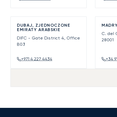
DUBAJ, ZJEDNOCZONE
MADRY
EMIRATY ARABSKIE
C. del
DIFC - Gate District 4, Office
28001
B03
+971 4 227 4434
+34 9