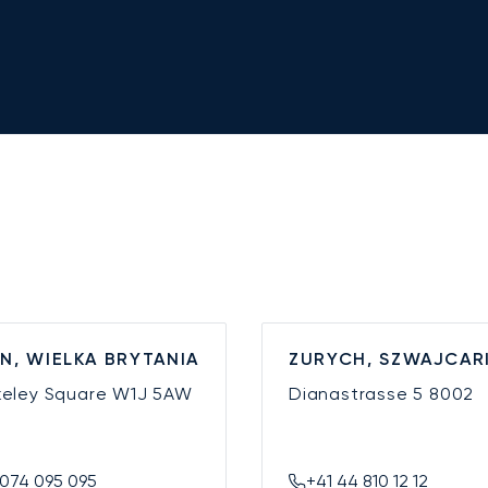
N, WIELKA BRYTANIA
ZURYCH, SZWAJCAR
keley Square
W1J 5AW
Dianastrasse 5
8002
074 095 095
+41 44 810 12 12