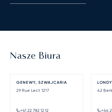
Nasze Biura
GENEWY, SZWAJCARIA
LONDY
29 Rue Lect
1217
42 Ber
+41 22 782 12 12
+44 2