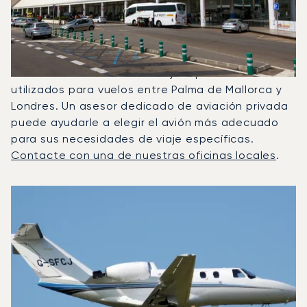
Entre Londres Y Palma De
Mallorca?
En 2025, el Citation CJ1, el Phenom 300 y el
Citation Latitude fueron los jets privados más
utilizados para vuelos entre Palma de Mallorca y
Londres. Un asesor dedicado de aviación privada
puede ayudarle a elegir el avión más adecuado
para sus necesidades de viaje específicas.
Contacte con una de nuestras oficinas locales
.
Los 3 modelos de aeronave más frecuentes por número de
Foto de la aeronave
Modelo de aeronave
Asientos
Velocidad (km/h)
Velocidad (nudos)
Autonomía (km
Autonomía (NM)