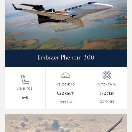
Embraer Phenom 300
822
km/h
3723
km
6-8
444
kts
2010
NM