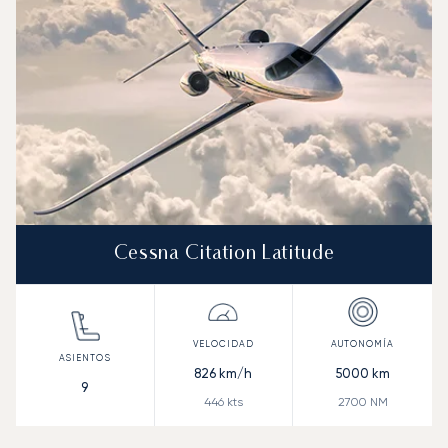
Cessna Citation Latitude
826
km/h
5000
km
9
446
kts
2700
NM