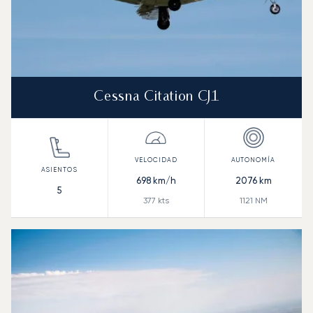
Cessna Citation CJ1
698
km/h
2076
km
5
377
kts
1121
NM