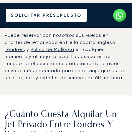
Alquile un Jet Privado de
SOLICITAR PRESUPUESTO
Londres a Palma
Puede reservar con nosotros sus vuelos en
chárter de jet privado entre la capital inglesa,
Londres
, y
Palma de Mallorca
en cualquier
momento y al mejor precio. Los asesores de
LunaJets seleccionan cuidadosamente el avión
privado más adecuado para cada viaje que usted
solicite, incluyendo las peticiones de última hora.
¿Cuánto Cuesta Alquilar Un
Jet Privado Entre Londres Y