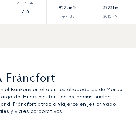
822
km/h
3723
km
6-8
444
kts
2010
NM
A Fráncfort
 en el Bankenviertel o en los alrededores de Messe
 largo del Museumsufer. Las estancias suelen
tend. Fráncfort atrae a
viajeros en jet privado
les y viajes corporativos.