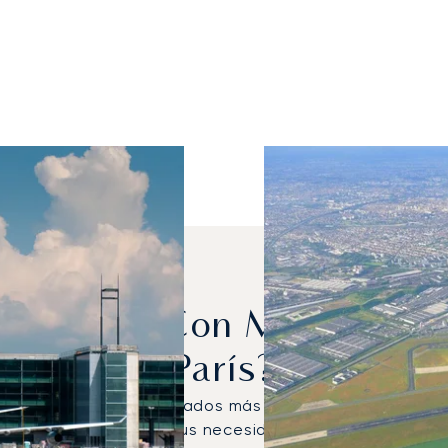
 Alquilan Con Más Frecue
París?
NG fueron los jets privados más utilizados para vuelos
n más adecuado para sus necesidades de viaje específ