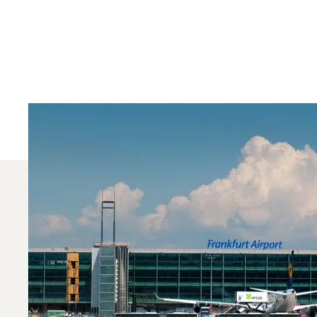
¿Qué Jets Privados Se
En 2025, el Phenom 100, el Phenom 300 y el PC-12 
aviación privada puede ayudarle a elegir el avió