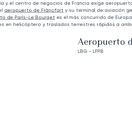
nia y el centro de negocios de Francia exige aeropuer
el
aeropuerto de Fráncfort
y su terminal de aviación g
to de París-Le Bourget
es el más concurrido de Europa 
es en helicóptero y traslados terrestres rápidos a ambo
Aeropuerto d
LBG - LFPB