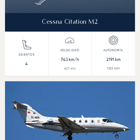
Cessna Citation M2
743
km/h
2191
km
4
401
kts
1183
NM