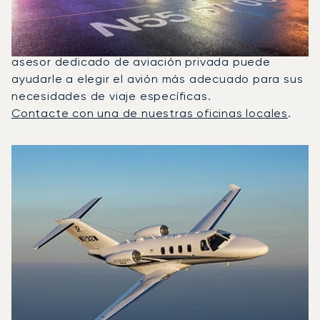
En 2025, el Citation M2, el Beechjet 400A y el
Citation Latitude fueron los jets privados más
utilizados para vuelos entre Edimburgo y Faro. Un
asesor dedicado de aviación privada puede
ayudarle a elegir el avión más adecuado para sus
necesidades de viaje específicas.
Contacte con una de nuestras oficinas locales
.
Los 3 modelos de aeronave más frecuentes por número de
Foto de la aeronave
Modelo de aeronave
Asientos
Velocidad (km/h)
Velocidad (nudos)
Autonomía (km
Autonomía (NM)