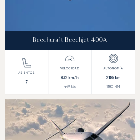
Beechcraft Beechjet 400A
832
km/h
2185
km
7
449
kts
1180
NM