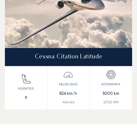
Cessna Citation Latitude
826
km/h
5000
km
9
446
kts
2700
NM