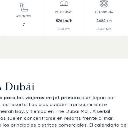
826
km/h
4454
km
7
446
kts
2405
NM
A Dubái
 para los viajeros en jet privado
que llegan por
los resorts. Los días pueden transcurrir entre
eirah Bay, y tiempo en The Dubai Mall, Alserkal
as suelen concentrarse en resorts frente al mar,
 los principales distritos comerciales. El calendario de