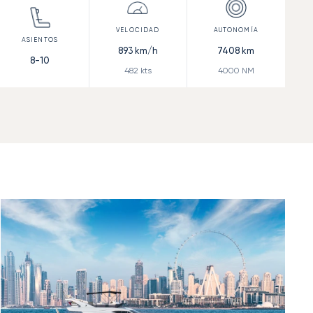
893
km/h
7408
km
8-10
482
kts
4000
NM