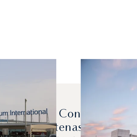
Se Alquilan Con Más Frec
Atenas?