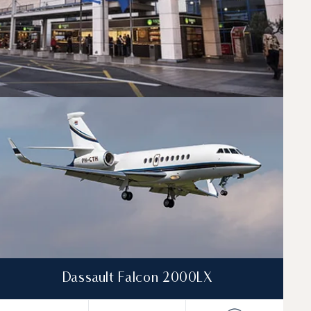
ara vuelos entre Atenas y Dubái. Un asesor
iaje específicas.
Dassault Falcon 2000LX