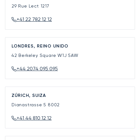
29 Rue Lect
1217
+41 22 782 12 12
LONDRES, REINO UNIDO
42 Berkeley Square
W1J 5AW
+44 2074 095 095
ZÚRICH, SUIZA
Dianastrasse 5
8002
+41 44 810 12 12