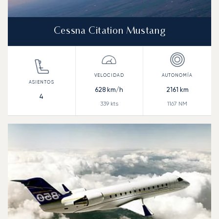
Cessna Citation Mustang
628
km/h
2161
km
4
339
kts
1167
NM