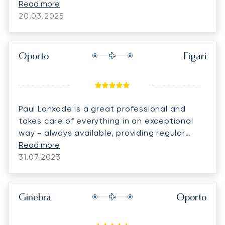
exactly what you want in a flight broker. Price
Read more
was good and she went out of her way to
20.03.2025
negotiate currency and to ensure I got the
best deal. Thanks again - LunaJets was a
wonderful new discovery!
Oporto
Figari
Paul Lanxade is a great professional and
takes care of everything in an exceptional
way - always available, providing regular
feedback and taking care of all the
Read more
requests.
31.07.2023
Ginebra
Oporto