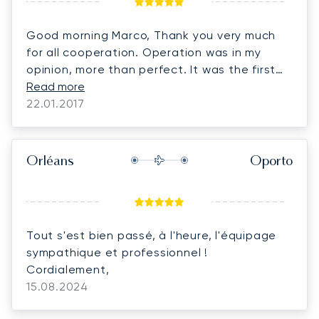
Good morning Marco, Thank you very much
for all cooperation. Operation was in my
opinion, more than perfect. It was the first
time that we used Lunajets, but I can tell
Read more
you, that we will count with you for future
22.01.2017
needs. My regards to Chari, thank you for all
the attention and concern.
Cumprimentos,
Orléans
Oporto
best regards,
Tout s'est bien passé, à l'heure, l'équipage
sympathique et professionnel !
Cordialement,
15.08.2024