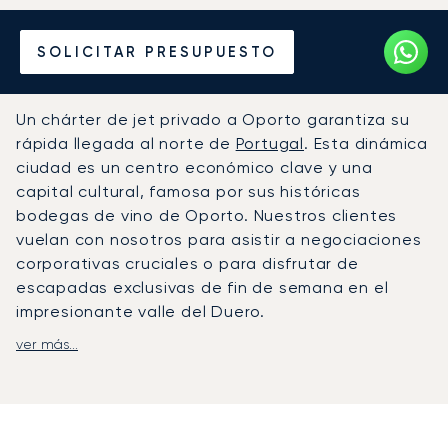
Alquile un Jet Privado
SOLICITAR PRESUPUESTO
desde o hacia Oporto
Un chárter de jet privado a Oporto garantiza su
rápida llegada al norte de
Portugal
. Esta dinámica
ciudad es un centro económico clave y una
capital cultural, famosa por sus históricas
bodegas de vino de Oporto. Nuestros clientes
vuelan con nosotros para asistir a negociaciones
corporativas cruciales o para disfrutar de
escapadas exclusivas de fin de semana en el
impresionante valle del Duero.
ver más...
Nuestro equipo personaliza cada detalle de su
vuelo, permitiéndole viajar según su propio
horario. La cabina se convierte en su espacio
privado para trabajar de forma productiva o
relajarse tranquilamente, con el catering gourmet