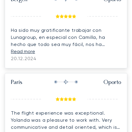
Ha sido muy gratificante trabajar con
Lunagroup, en especial con Camilla, ha
hecho que todo sea muy fácil, nos ha
facilitado mucho el trabajo y la atención ha
Read more
sido impecable.
20.12.2024
París
Oporto
The flight experience was exceptional.
Yolanda was a pleasure to work with. Very
communicative and detail oriented, which is