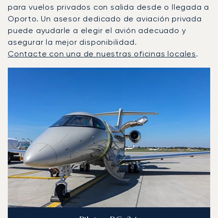
para vuelos privados con salida desde o llegada a
Oporto. Un asesor dedicado de aviación privada
puede ayudarle a elegir el avión adecuado y
asegurar la mejor disponibilidad.
Contacte con una de nuestras oficinas locales
.
Oporto : Los 3 modelos de aeronave más operados por n
Foto de la aeronave
Modelo de aeronave
Asientos
Velocidad (km/h)
Velocidad (nudos)
Autonomía (km
Autonomía (NM)