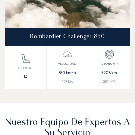
Bombardier Challenger 850
850
km/h
5206
km
14
459
kts
2811
NM
Nuestro Equipo De Expertos A
Su Servicio