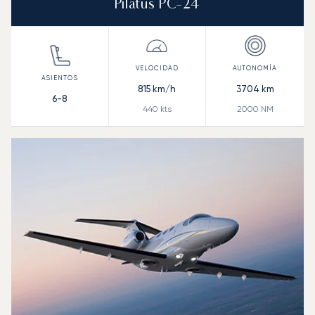
Pilatus PC-24
815
km/h
3704
km
6-8
440
kts
2000
NM