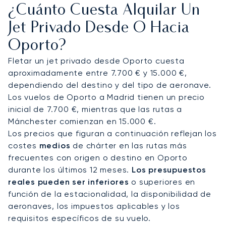
¿Cuánto Cuesta Alquilar Un
y las comodidades que usted prefiera.
Gestionamos cada detalle con la máxima
Jet Privado Desde O Hacia
precisión, garantizando que llegue preparado
Oporto?
para su conferencia en el Centro de Congresos
Alfândega.
Fletar un jet privado desde Oporto cuesta
aproximadamente entre 7.700 € y 15.000 €,
Vuele con total confianza. Como el primer bróker
dependiendo del destino y del tipo de aeronave.
europeo en obtener la prestigiosa certificación
Los vuelos de Oporto a Madrid tienen un precio
ARGUS, nuestro compromiso con la excelencia
inicial de 7.700 €, mientras que las rutas a
operativa está verificado de forma
Mánchester comienzan en 15.000 €.
independiente. Este riguroso estándar garantiza
Los precios que figuran a continuación reflejan los
que su vuelo privado a Oporto se gestione con
costes
medios
de chárter en las rutas más
los más altos niveles de profesionalidad y
frecuentes con origen o destino en Oporto
seguridad.
durante los últimos 12 meses.
Los presupuestos
reales pueden ser inferiores
o superiores en
función de la estacionalidad, la disponibilidad de
aeronaves, los impuestos aplicables y los
requisitos específicos de su vuelo.