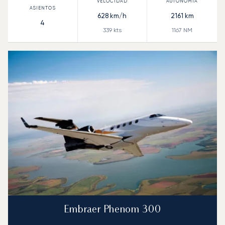
628
km/h
2161
km
4
339
kts
1167
NM
Embraer Phenom 300