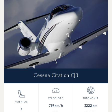
Velocidad (km/h)
Velocidad (nudos)
Autonomía (km
Autonomía (NM)
Cessna Citation CJ3
769
km/h
3222
km
7