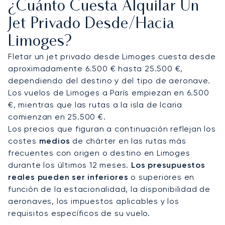
¿Cuánto Cuesta Alquilar Un
a pocos minutos de un refugio tan célebre como
La Chapelle Saint-Martin.
Jet Privado Desde/hacia
Limoges?
Como primer bróker europeo en obtener la
rigurosa certificación ARGUS, nuestro compromiso
Fletar un jet privado desde Limoges cuesta desde
con la seguridad operativa está verificado de
aproximadamente 6.500 € hasta 25.500 €,
forma independiente. Este estándar de
dependiendo del destino y del tipo de aeronave.
excelencia garantiza que su vuelo privado a
Los vuelos de Limoges a París empiezan en 6.500
Limoges sea tan seguro y fiable como cómodo y
€, mientras que las rutas a la isla de Icaria
eficiente.
comienzan en 25.500 €.
Los precios que figuran a continuación reflejan los
costes
medios
de chárter en las rutas más
frecuentes con origen o destino en Limoges
durante los últimos 12 meses.
Los presupuestos
reales pueden ser inferiores
o superiores en
función de la estacionalidad, la disponibilidad de
aeronaves, los impuestos aplicables y los
requisitos específicos de su vuelo.