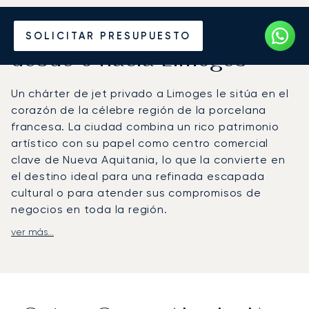
Alquile un Jet Privado
SOLICITAR PRESUPUESTO
desde o hacia Limoges
Un chárter de jet privado a Limoges le sitúa en el
corazón de la célebre región de la porcelana
francesa. La ciudad combina un rico patrimonio
artístico con su papel como centro comercial
clave de Nueva Aquitania, lo que la convierte en
el destino ideal para una refinada escapada
cultural o para atender sus compromisos de
negocios en toda la región.
ver más...
Organizamos cada detalle de su vuelo
adaptándonos a su agenda personal,
ofreciéndole una flexibilidad total para sus planes
de viaje. De este modo, garantizamos que usted
viaje cuando más le convenga, llegando relajado y