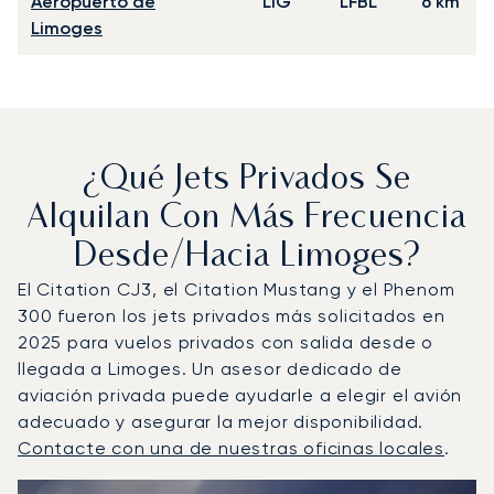
Aeropuerto de
LIG
LFBL
6 km
Limoges
¿Qué Jets Privados Se
Alquilan Con Más Frecuencia
Desde/hacia Limoges?
El Citation CJ3, el Citation Mustang y el Phenom
300 fueron los jets privados más solicitados en
2025 para vuelos privados con salida desde o
llegada a Limoges. Un asesor dedicado de
aviación privada puede ayudarle a elegir el avión
adecuado y asegurar la mejor disponibilidad.
Contacte con una de nuestras oficinas locales
.
Limoges : Los 3 modelos de aeronave más operados por 
Foto de la aeronave
Modelo de aeronave
Asientos