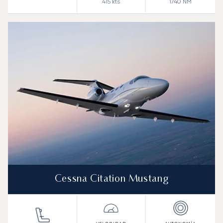
415
kts
1740
NM
Cessna Citation Mustang