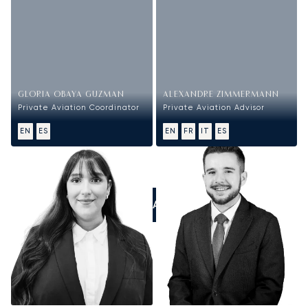
GLORIA OBAYA GUZMAN
ALEXANDRE ZIMMERMANN
Private Aviation Coordinator
Private Aviation Advisor
EN
ES
EN
FR
IT
ES
LLÁMANOS