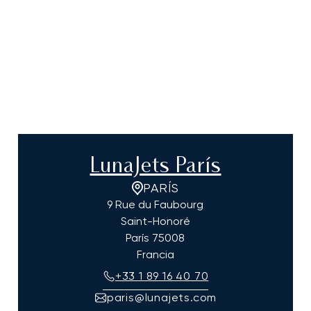
LunaJets París
PARÍS
9 Rue du Faubourg
Saint-Honoré
París
75008
Francia
+33 1 89 16 40 70
paris@lunajets.com