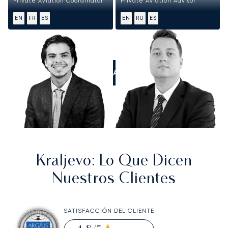
Private Aviation Coordinator
Private Aviation Advisor
EN
FR
ES
EN
RU
ES
LLÁMANOS
Kraljevo
: Lo Que Dicen
Nuestros Clientes
SATISFACCIÓN DEL CLIENTE