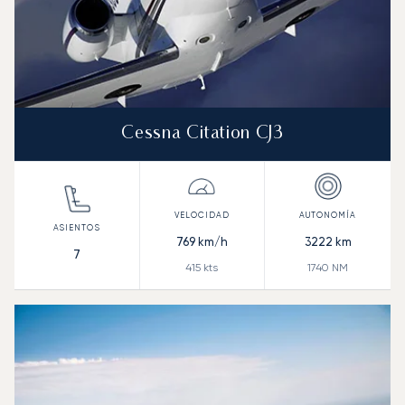
Cessna Citation CJ3
769
km/h
3222
km
7
415
kts
1740
NM