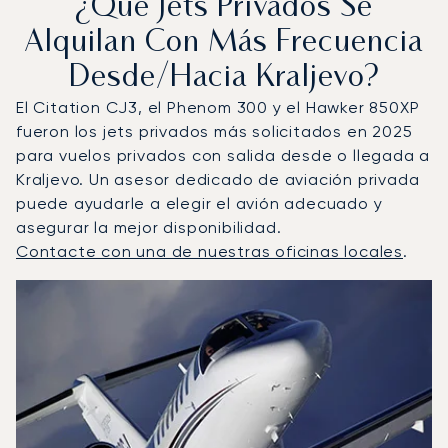
¿Qué Jets Privados Se
Alquilan Con Más Frecuencia
Desde/hacia Kraljevo?
El Citation CJ3, el Phenom 300 y el Hawker 850XP
fueron los jets privados más solicitados en 2025
para vuelos privados con salida desde o llegada a
Kraljevo. Un asesor dedicado de aviación privada
puede ayudarle a elegir el avión adecuado y
asegurar la mejor disponibilidad.
Contacte con una de nuestras oficinas locales
.
Kraljevo : Los 3 modelos de aeronave más operados por 
Foto de la aeronave
Modelo de aeronave
Asientos
Velocidad (km/h)
Velocidad (nudos)
Autonomía (km
Autonomía (NM)