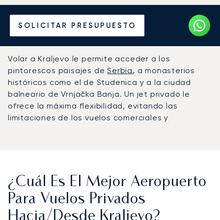
Alquile un Jet Privado
SOLICITAR PRESUPUESTO
desde o hacia Kraljevo
Volar a Kraljevo le permite acceder a los
pintorescos paisajes de
Serbia
, a monasterios
históricos como el de Studenica y a la ciudad
balneario de Vrnjačka Banja. Un jet privado le
ofrece la máxima flexibilidad, evitando las
limitaciones de los vuelos comerciales y
proporcionando una experiencia de viaje lujosa y
eficiente al cercano aeropuerto de Morava. Esto
garantiza privacidad y comodidad para un viaje
impecable.
¿Cuál Es El Mejor Aeropuerto
Para Vuelos Privados
Hacia/desde Kraljevo?