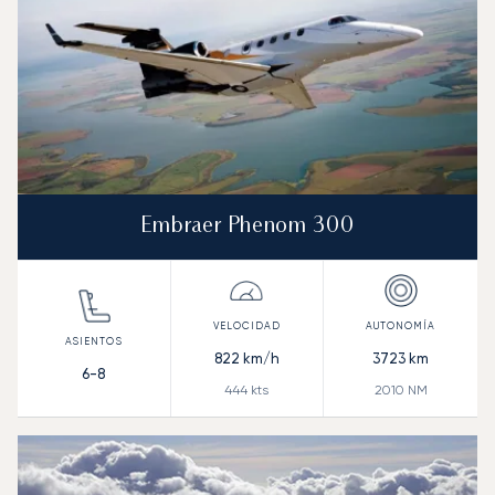
Embraer Phenom 300
822
km/h
3723
km
6-8
444
kts
2010
NM