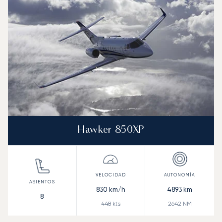
Hawker 850XP
830
km/h
4893
km
8
448
kts
2642
NM