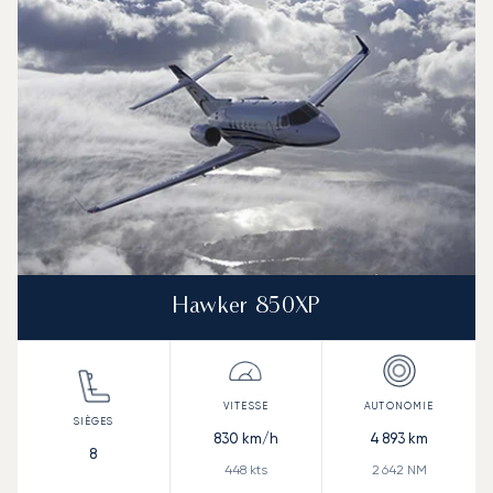
Hawker 850XP
830
km/h
4 893
km
8
448
kts
2 642
NM