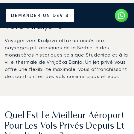
Louer un Jet Privé depuis et
DEMANDER UN DEVIS
vers Kraljevo
Voyager vers Kraljevo offre un accès aux
paysages pittoresques de la
Serbie
, à des
monastères historiques tels que Studenica et à la
ville thermale de Vrnjačka Banja. Un jet privé vous
offre une flexibilité maximale, vous affranchissant
des contraintes des vols commerciaux et vous
garantissant une expérience de voyage luxueuse
et efficace jusqu'à l'aéroport voisin de Morava.
Confidentialité et confort sont ainsi assurés pour
un voyage irréprochable.
Quel Est Le Meilleur Aéroport
Pour Les Vols Privés Depuis Et