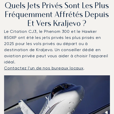
Quels Jets Privés Sont Les Plus
Fréquemment Affrétés Depuis
Et Vers Kraljevo ?
Le Citation CJ3, le Phenom 300 et le Hawker
850XP ont été les jets privés les plus prisés en
2025 pour les vols privés au départ ou à
destination de Kraljevo. Un conseiller dédié en
aviation privée peut vous aider à choisir l'appareil
idéal.
Contactez l'un de nos bureaux locaux
.
Kraljevo : Les 3 modèles d'aéronefs les plus fréquentés
Photo de l'aéronef
Modèle d'aéronef
Sièges
Vitesse (km/h)
Vitesse (nœuds)
Autonomie (km)
Autonomie (NM)