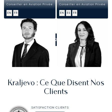
Conseiller en Aviation Privée
Conseiller en Aviation Privée
EN
FR
EN
ES
FR
APPELEZ-NOUS
Kraljevo
: Ce Que Disent Nos
Clients
SATISFACTION CLIENTS