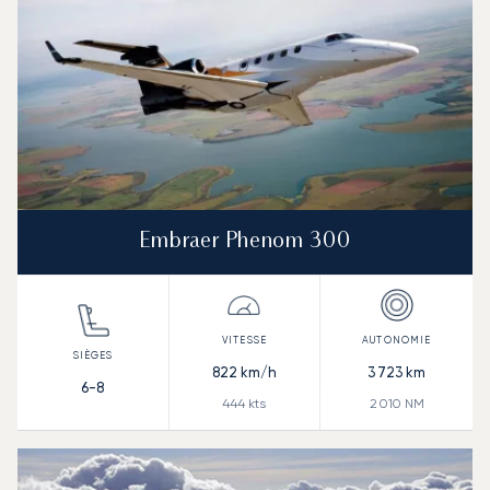
Embraer Phenom 300
822
km/h
3 723
km
6-8
444
kts
2 010
NM