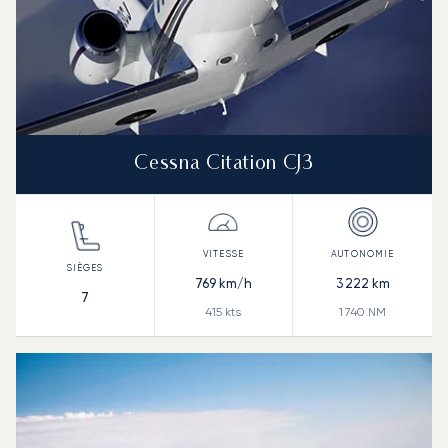
Cessna Citation CJ3
769
km/h
3 222
km
7
415
kts
1 740
NM