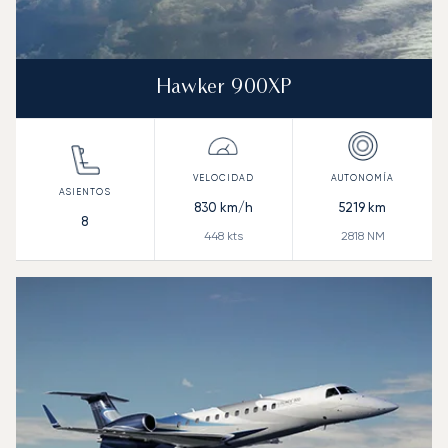
Hawker 900XP
830
km/h
5219
km
8
448
kts
2818
NM