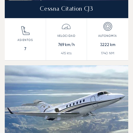
Cessna Citation CJ3
769
km/h
3222
km
7
415
kts
1740
NM