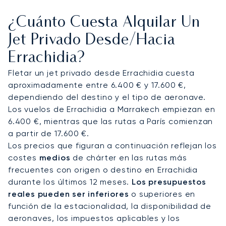
servicios seleccionados según sus preferencias.
¿Cuánto Cuesta Alquilar Un
Nuestro servicio flexible le garantiza un aterrizaje
descansado, preparado para una llegada rápida y
Jet Privado Desde/hacia
discreta al Aeropuerto de Errachidia-Mulay Ali
Errachidia?
Sharif, la antesala de su expedición por el
desierto.
Fletar un jet privado desde Errachidia cuesta
aproximadamente entre 6.400 € y 17.600 €,
Con acceso a más de 4.800 aeronaves en todo el
dependiendo del destino y el tipo de aeronave.
mundo, nuestro alcance global nos permite
Los vuelos de Errachidia a Marrakech empiezan en
encontrar el jet ideal para sus necesidades. Esta
6.400 €, mientras que las rutas a París comienzan
amplia red es clave para gestionar la compleja
a partir de 17.600 €.
logística de los vuelos a destinos remotos,
Los precios que figuran a continuación reflejan los
garantizando que su llegada a Errachidia se
costes
medios
de chárter en las rutas más
organice con una precisión meticulosa.
frecuentes con origen o destino en Errachidia
durante los últimos 12 meses.
Los presupuestos
reales pueden ser inferiores
o superiores en
función de la estacionalidad, la disponibilidad de
aeronaves, los impuestos aplicables y los