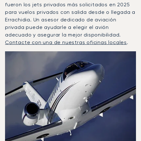
fueron los jets privados más solicitados en 2025
para vuelos privados con salida desde o llegada a
Errachidia. Un asesor dedicado de aviación
privada puede ayudarle a elegir el avión
adecuado y asegurar la mejor disponibilidad.
Contacte con una de nuestras oficinas locales
.
Errachidia : Los 3 modelos de aeronave más operados po
Foto de la aeronave
Modelo de aeronave
Asientos
Velocidad (km/h)
Velocidad (nudos)
Autonomía (km
Autonomía (NM)