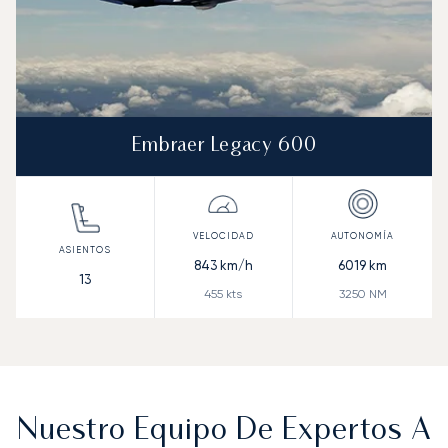
Embraer Legacy 600
843
km/h
6019
km
13
455
kts
3250
NM
Nuestro Equipo De Expertos A