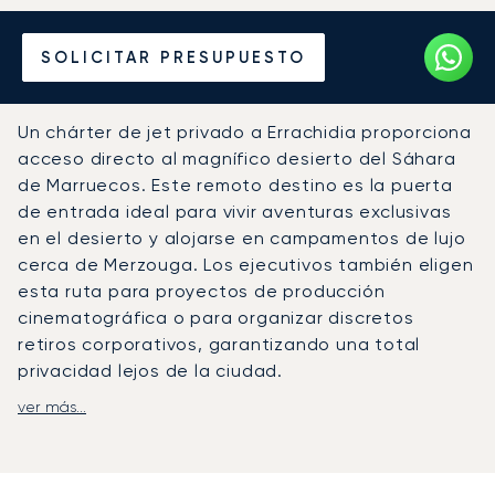
Alquile un Jet Privado
SOLICITAR PRESUPUESTO
desde o hacia Errachidia
Un chárter de jet privado a Errachidia proporciona
acceso directo al magnífico desierto del Sáhara
de Marruecos. Este remoto destino es la puerta
de entrada ideal para vivir aventuras exclusivas
en el desierto y alojarse en campamentos de lujo
cerca de Merzouga. Los ejecutivos también eligen
esta ruta para proyectos de producción
cinematográfica o para organizar discretos
retiros corporativos, garantizando una total
privacidad lejos de la ciudad.
ver más...
Personalizamos su vuelo según su itinerario,
creando un viaje tan excepcional como el propio
destino. A bordo, podrá trabajar con total
privacidad o relajarse con un catering gourmet y