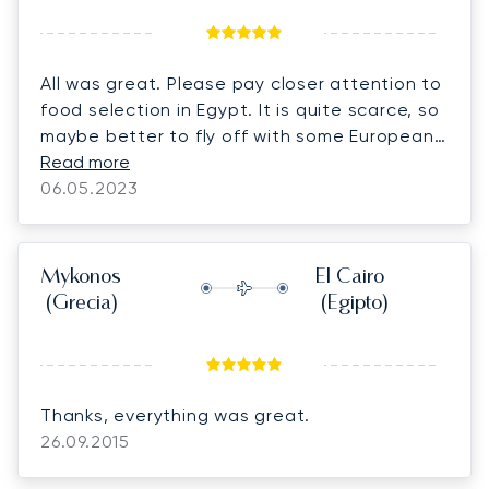
All was great. Please pay closer attention to
food selection in Egypt. It is quite scarce, so
maybe better to fly off with some European
products. The service onboard was superb.
Read more
06.05.2023
Mykonos
El Cairo
(Grecia)
(Egipto)
Thanks, everything was great.
26.09.2015