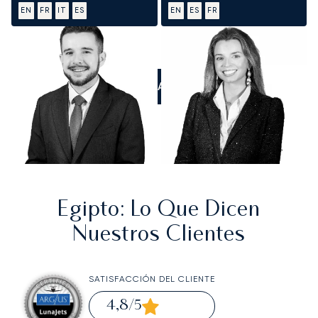
EN
FR
IT
ES
EN
ES
FR
LLÁMANOS
Egipto
: Lo Que Dicen
Nuestros Clientes
SATISFACCIÓN DEL CLIENTE
4,8
/5