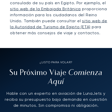
consulado de su país en Egipto. Por ejemplo, el
sitio web de la Embajada Británica
proporciona
información para los ciudadanos del Reino
Unido. También puede consultar el
sitio web de
la Autoridad de Turismo de Egipto (ETA)
para
obtener más consejos de viaje y contactos.
¿LISTO PARA VOLAR?
Comienza
Su Próximo Viaje
Aquí
Hable con un experto en aviación de LunaJets y
reciba su presupuesto bajo demanda en cuestión
de minutos. Sin compromiso ni obligación.