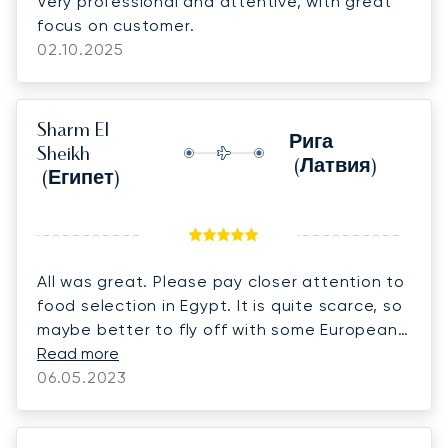
Very professional and attentive, with great
focus on customer.
02.10.2025
Sharm El
Рига
Sheikh
(Латвия)
(Египет)
All was great. Please pay closer attention to
food selection in Egypt. It is quite scarce, so
maybe better to fly off with some European
products. The service onboard was superb.
Read more
06.05.2023