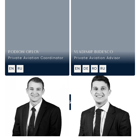
RODION ORLOV
VLADIMIR BUDESCO
Private Aviation Coordinator
Private Aviation Advisor
EN
RU
EN
DE
RO
RU
ПОЗВОНИТЕ НАМ